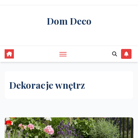
Skip
to
Dom Deco
content
stwórz swój wymarzony dom
Dekoracje wnętrz