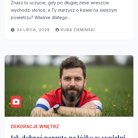
Znasz to uczucie, gdy po długiej zimie wreszcie
wychodzi słońce, a Ty marzysz o kawie na świeżym
powietrzu? Właśnie dlatego…
24 LIPCA, 2026
KUBA ZIEMIŃŚKI
DEKORACJE WNĘTRZ
Jak dobrać narzutę na łóżko w sypialni,