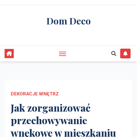
Skip
to
Dom Deco
content
stwórz swój wymarzony dom
DEKORACJE WNĘTRZ
Jak zorganizować
przechowywanie
wnękowe w mieszkaniu