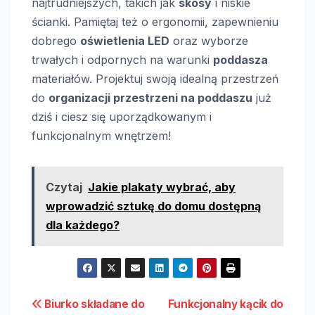
najtrudniejszych, takich jak
skosy
i niskie
ścianki. Pamiętaj też o ergonomii, zapewnieniu
dobrego
oświetlenia LED
oraz wyborze
trwałych i odpornych na warunki
poddasza
materiałów. Projektuj swoją idealną przestrzeń
do
organizacji przestrzeni na poddaszu
już
dziś i ciesz się uporządkowanym i
funkcjonalnym wnętrzem!
Czytaj
Jakie plakaty wybrać, aby
wprowadzić sztukę do domu dostępną
dla każdego?
Nawigacja
Biurko składane do
Funkcjonalny kącik do