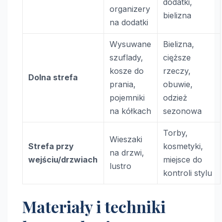
dodatki,
organizery
bielizna
na dodatki
Wysuwane
Bielizna,
szuflady,
cięższe
kosze do
rzeczy,
Dolna strefa
prania,
obuwie,
pojemniki
odzież
na kółkach
sezonowa
Torby,
Wieszaki
Strefa przy
kosmetyki,
na drzwi,
wejściu/drzwiach
miejsce do
lustro
kontroli stylu
Materiały i techniki