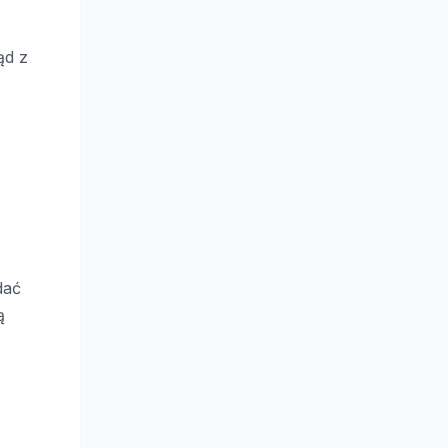
ąd z
dać
ą