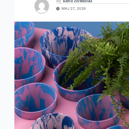
By
Kuba Ziemińśki
MAJ 27, 2026