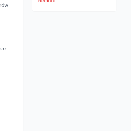
Remont
orów
raz