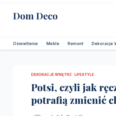
Skip
to
Dom Deco
content
stwórz swój wymarzony dom
Oświetlenie
Meble
Remont
Dekoracje 
DEKORACJE WNĘTRZ
LIFESTYLE
Potsi, czyli jak r
potrafią zmienić 