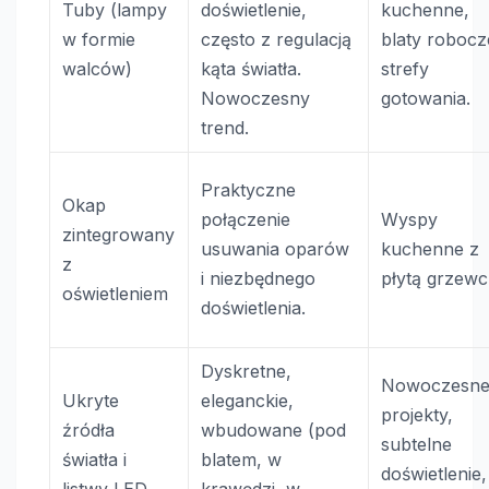
Tuby (lampy
doświetlenie,
kuchenne,
w formie
często z regulacją
blaty robocz
walców)
kąta światła.
strefy
Nowoczesny
gotowania.
trend.
Praktyczne
Okap
połączenie
Wyspy
zintegrowany
usuwania oparów
kuchenne z
z
i niezbędnego
płytą grzewc
oświetleniem
doświetlenia.
Dyskretne,
Nowoczesn
Ukryte
eleganckie,
projekty,
źródła
wbudowane (pod
subtelne
światła i
blatem, w
doświetlenie,