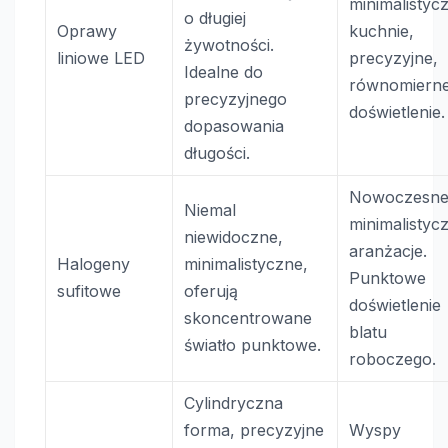
minimalistyc
o długiej
Oprawy
kuchnie,
żywotności.
liniowe LED
precyzyjne,
Idealne do
równomiern
precyzyjnego
doświetlenie.
dopasowania
długości.
Nowoczesne
Niemal
minimalistyc
niewidoczne,
aranżacje.
Halogeny
minimalistyczne,
Punktowe
sufitowe
oferują
doświetlenie
skoncentrowane
blatu
światło punktowe.
roboczego.
Cylindryczna
forma, precyzyjne
Wyspy