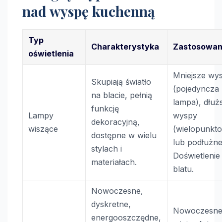
nad wyspę kuchenną
Typ
Charakterystyka
Zastosowan
oświetlenia
Mniejsze wy
Skupiają światło
(pojedyncza
na blacie, pełnią
lampa), dłuż
funkcję
Lampy
wyspy
dekoracyjną,
wiszące
(wielopunkt
dostępne w wielu
lub podłużne
stylach i
Doświetlenie
materiałach.
blatu.
Nowoczesne,
dyskretne,
Nowoczesne
energooszczędne,