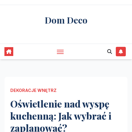
Skip
to
Dom Deco
content
stwórz swój wymarzony dom
DEKORACJE WNĘTRZ
Oświetlenie nad wyspę
kuchenną: Jak wybrać i
zaplanować?