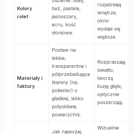
odcienie: biały,
rozjaśniają
Kolory
beż, pastele,
wnętrze,
rolet
jasnoszary,
okno
ecru, kość
wydaje się
słoniowa.
większe.
Postaw na
lekkie,
Rozpraszają
transparentne i
światło,
półprześwitujące
Materiały i
tworzą
tkaniny (np.
faktury
iluzję głębi,
poliester) o
optycznie
gładkiej, lekko
poszerzają.
połyskliwej
powierzchni.
Wizualnie
Jak najwyżej,