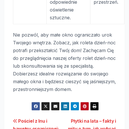
odpowiednie
przestrzeń.
oświetlenie
sztuczne.
Nie pozwól, aby małe okno ograniczało urok
Twojego wnętrza. Zobacz, jak roleta dzień-noc
potrafi przekształcić Twój dom! Zachęcam Cię
do przeglądnięcia naszej oferty rolet dzień-noc
lub skonsultowania się ze specjalistą.
Dobierzesz idealne rozwiązanie do swojego
małego okna i będziesz cieszyć się jaśniejszym,
przestronniejszym domem.
Nawigacja
Pościel z lnu i
Płytki na lata – fakty i
bawełny organicznej:
mity o tym, jak wybrać