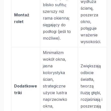
wydłuża
blisko sufitu;
ścianę,
szerszy niż
Montaż
poszerza
rama okienna;
rolet
okno,
sięgający do
potęguje
podłogi (jeśli to
wrażenie
możliwe).
wysokości.
Minimalizm
wokół okna,
jasna
Zwiększają
kolorystyka
odbicie
ścian,
światła,
Dodatkowe
strategiczne
tworzą
triki
użycie lustra
iluzję głębi,
naprzeciwko
rozjaśniają i
okna,
poszerzają