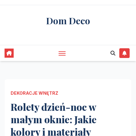
Skip
to
Dom Deco
content
stwórz swój wymarzony dom
DEKORACJE WNĘTRZ
Rolety dzień-noc w
małym oknie: Jakie
kolory i materiały