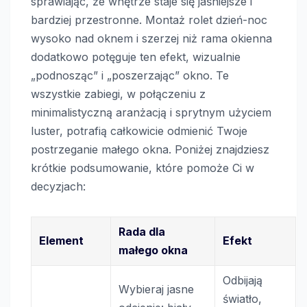
sprawiając, że wnętrze staje się jaśniejsze i
bardziej przestronne. Montaż rolet dzień-noc
wysoko nad oknem i szerzej niż rama okienna
dodatkowo potęguje ten efekt, wizualnie
„podnosząc” i „poszerzając” okno. Te
wszystkie zabiegi, w połączeniu z
minimalistyczną aranżacją i sprytnym użyciem
luster, potrafią całkowicie odmienić Twoje
postrzeganie małego okna. Poniżej znajdziesz
krótkie podsumowanie, które pomoże Ci w
decyzjach:
Rada dla
Element
Efekt
małego okna
Odbijają
Wybieraj jasne
światło,