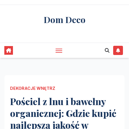
Skip
to
Dom Deco
content
stwórz swój wymarzony dom
DEKORACJE WNĘTRZ
Pościel z lnu i bawełny
organicznej: Gdzie kupić
najlepszą jakość w