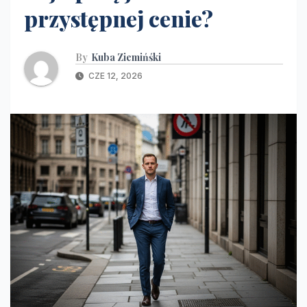
przystępnej cenie?
By
Kuba Ziemińśki
CZE 12, 2026