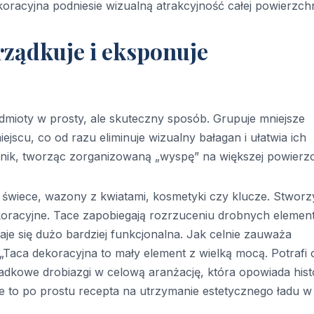
koracyjna podniesie wizualną atrakcyjność całej powierzchn
rządkuje i eksponuje
dmioty w prosty, ale skuteczny sposób. Grupuje mniejsze
cu, co od razu eliminuje wizualny bałagan i ułatwia ich
cznik, tworząc zorganizowaną „wyspę” na większej powierzc
ę, świece, wazony z kwiatami, kosmetyki czy klucze. Stworz
koracyjne. Tace zapobiegają rozrzuceniu drobnych elemen
taje się dużo bardziej funkcjonalna. Jak celnie zauważa
„Taca dekoracyjna to mały element z wielką mocą. Potrafi 
dkowe drobiazgi w celową aranżację, która opowiada histo
e to po prostu recepta na utrzymanie estetycznego ładu w