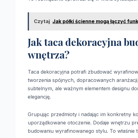
Czytaj
Jak półki ścienne mogą łączyć fun
Jak taca dekoracyjna b
wnętrza?
Taca dekoracyjna potrafi zbudować wyrafinowan
tworzenia spójnych, dopracowanych aranżacji,
subtelnym, ale ważnym elementem designu d
elegancję.
Grupując przedmioty i nadając im konkretny ko
uporządkowane otoczenie. Dodaje wnętrzu pres
budowaniu wyrafinowanego stylu. To właśnie te