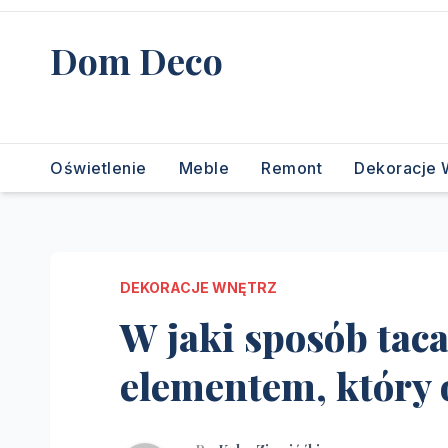
Skip
to
Dom Deco
content
stwórz swój wymarzony dom
Oświetlenie
Meble
Remont
Dekoracje 
DEKORACJE WNĘTRZ
W jaki sposób taca
elementem, który 