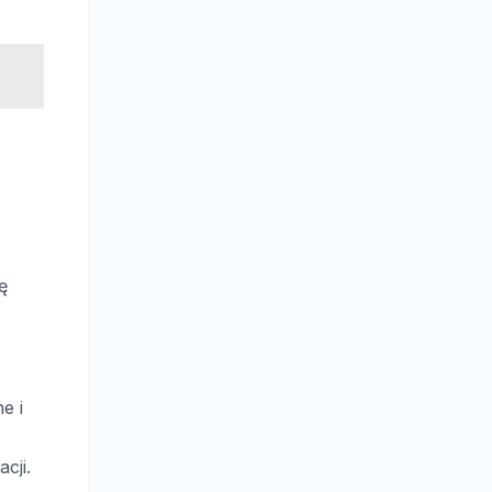
ę
e i
cji.