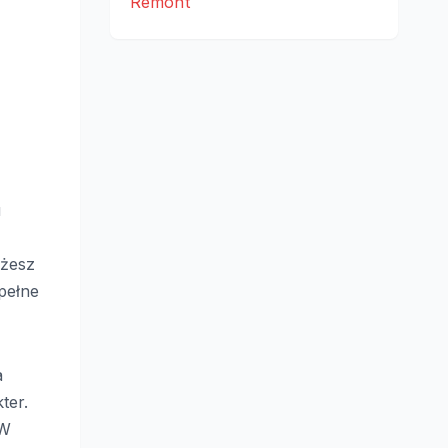
Remont
u
ożesz
pełne
a
ter.
 W