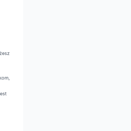
żesz
ikom,
est