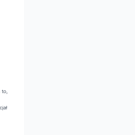
 to,
cjał