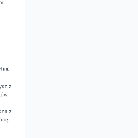
i.
hni.
ysz z
tów,
ona z
rię i