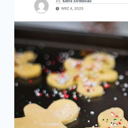
By
Kuba Ziemińśki
WRZ 4, 2025