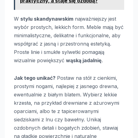
praktyczny, a staje się ozdobą?
W
stylu skandynawskim
najważniejszy jest
wybór prostych, lekkich form. Meble mają być
minimalistyczne, delikatne i funkcjonalne, aby
współgrać z jasną i przestronną estetyką.
Proste linie i smukłe sylwetki pomagają
wizualnie powiększyć
wąską jadalnię
.
Jak tego unikać?
Postaw na stół z cienkimi,
prostymi nogami, najlepiej z jasnego drewna,
ewentualnie z białym blatem. Wybierz lekkie
krzesła, na przykład drewniane z ażurowymi
oparciami, albo te z tapicerowanymi
siedziskami z lnu czy bawełny. Unikaj
ozdobnych detali i bogatych zdobień, stawiaj
na gładkie powierzchnie i naturalne