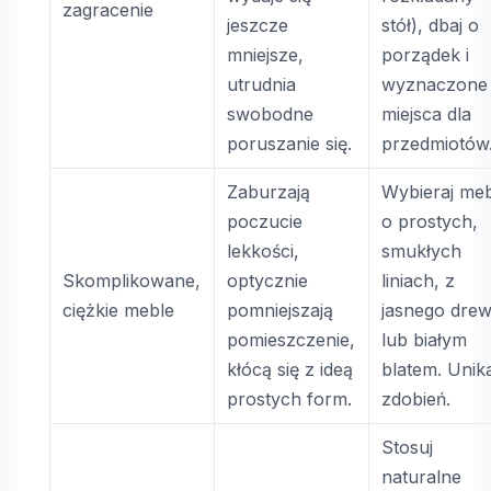
zagracenie
jeszcze
stół), dbaj o
mniejsze,
porządek i
utrudnia
wyznaczone
swobodne
miejsca dla
poruszanie się.
przedmiotów
Zaburzają
Wybieraj me
poczucie
o prostych,
lekkości,
smukłych
Skomplikowane,
optycznie
liniach, z
ciężkie meble
pomniejszają
jasnego dre
pomieszczenie,
lub białym
kłócą się z ideą
blatem. Unika
prostych form.
zdobień.
Stosuj
naturalne