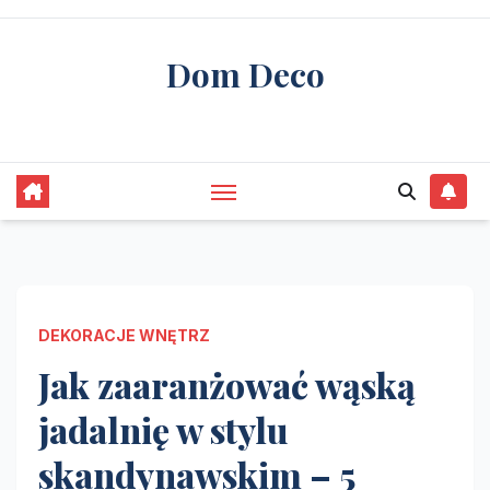
Skip
to
Dom Deco
content
stwórz swój wymarzony dom
DEKORACJE WNĘTRZ
Jak zaaranżować wąską
jadalnię w stylu
skandynawskim – 5