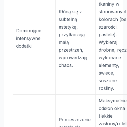
tkaniny w
Kłócą się z
stonowanyc
subtelną
kolorach (be
estetyką,
szarości,
Dominujące,
przytłaczają
pastele).
intensywne
małą
Wybieraj
dodatki
przestrzeń,
drobne, ręcz
wprowadzają
wykonane
chaos.
elementy,
świece,
suszone
rośliny.
Maksymalnie
odsłoń okna
(lekkie
Pomieszczenie
zasłony/rolet