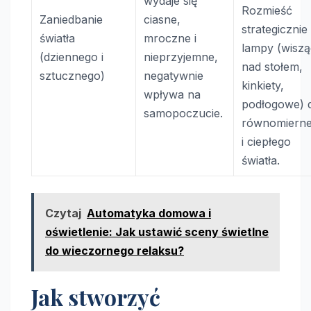
wydaje się
Rozmieść
Zaniedbanie
ciasne,
strategicznie
światła
mroczne i
lampy (wisz
(dziennego i
nieprzyjemne,
nad stołem,
sztucznego)
negatywnie
kinkiety,
wpływa na
podłogowe) 
samopoczucie.
równomiern
i ciepłego
światła.
Czytaj
Automatyka domowa i
oświetlenie: Jak ustawić sceny świetlne
do wieczornego relaksu?
Jak stworzyć