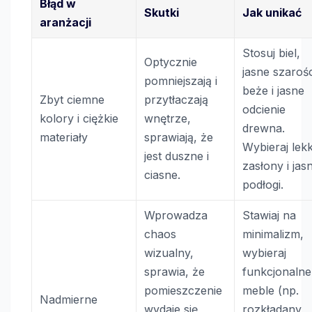
Błąd w
Skutki
Jak unikać
aranżacji
Stosuj biel,
Optycznie
jasne szarośc
pomniejszają i
beże i jasne
Zbyt ciemne
przytłaczają
odcienie
kolory i ciężkie
wnętrze,
drewna.
materiały
sprawiają, że
Wybieraj lekk
jest duszne i
zasłony i jas
ciasne.
podłogi.
Wprowadza
Stawiaj na
chaos
minimalizm,
wizualny,
wybieraj
sprawia, że
funkcjonalne
pomieszczenie
meble (np.
Nadmierne
wydaje się
rozkładany