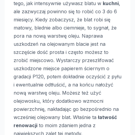
tego, jak intensywnie używasz blatu w
kuchni
,
ale zazwyczaj powinno się to robić co 3 do 6
miesięcy. Kiedy zobaczysz, że blat robi się
matowy, blednie albo ciemnieje, to sygnał, że
pora na nową warstwę oleju. Naprawa
uszkodzeń na olejowanym blacie jest na
szczęście dość prosta i często możesz to
zrobić miejscowo. Wystarczy przeszlifować
uszkodzone miejsce papierem ściernym o
gradacji P120, potem dokładnie oczyścić z pyłu
i ewentualnie odtłuścić, a na końcu nałożyć
nową warstwę oleju. Możesz też użyć
olejowosku, który dodatkowo wzmocni
powierzchnię, nakładając go bezpośrednio na
wcześniej olejowany blat. Właśnie ta
łatwość
renowacji
to moim zdaniem jedna z
największych zalet tej metody.