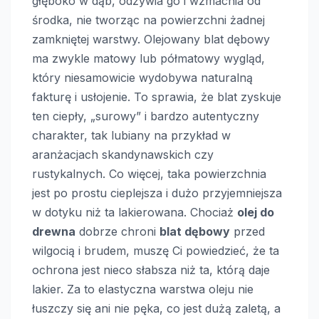
głęboko w dąb, odżywia go i wzmacnia od
środka, nie tworząc na powierzchni żadnej
zamkniętej warstwy. Olejowany blat dębowy
ma zwykle matowy lub półmatowy wygląd,
który niesamowicie wydobywa naturalną
fakturę i usłojenie. To sprawia, że blat zyskuje
ten ciepły, „surowy” i bardzo autentyczny
charakter, tak lubiany na przykład w
aranżacjach skandynawskich czy
rustykalnych. Co więcej, taka powierzchnia
jest po prostu cieplejsza i dużo przyjemniejsza
w dotyku niż ta lakierowana. Chociaż
olej do
drewna
dobrze chroni
blat dębowy
przed
wilgocią i brudem, muszę Ci powiedzieć, że ta
ochrona jest nieco słabsza niż ta, którą daje
lakier. Za to elastyczna warstwa oleju nie
łuszczy się ani nie pęka, co jest dużą zaletą, a