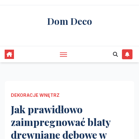
Skip
to
Dom Deco
content
stwórz swój wymarzony dom
DEKORACJE WNĘTRZ
Jak prawidłowo
zaimpregnować blaty
drewniane dębowe w