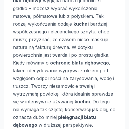
blat dębowy
wygląda bardzo jednolicie i
gładko – możesz wybrać wykończenie
matowe, półmatowe lub z połyskiem. Taki
rodzaj wykończenia dodaje
kuchni
bardziej
współczesnego i eleganckiego sznytu, choć
muszę przyznać, że czasem nieco maskuje
naturalną fakturę drewna. W dotyku
powierzchnia jest twarda i po prostu gładka.
Kiedy mówimy o
ochronie blatu dębowego
,
lakier zdecydowanie wygrywa z olejem pod
względem odporności na zarysowania, wodę i
tłuszcz. Tworzy niesamowicie trwałą i
wytrzymałą powłokę, która idealnie sprawdza
się w intensywnie używanej
kuchni
. Do tego
nie wymaga tak częstej konserwacji jak olej, co
oznacza dużo mniej
pielęgnacji blatu
dębowego
w dłuższej perspektywie.