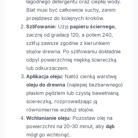
łagodnego detergentu oraz ciepłej wody.
Blat musi być całkowicie suchy, zanim
przejdziesz do kolejnych kroków.
Szlifowanie:
Użyj
papieru ściernego
,
zacznij od gradacji 120, a potem 240,
szlifuj zawsze zgodnie z kierunkiem
słojów drewna. Po szlifowaniu dokładnie
odpyl powierzchnię miękką ściereczką
lub odkurzaczem.
Aplikacja oleju:
Nałóż cienką warstwę
oleju do drewna
(najlepiej bezbarwnego)
płaskim pędzlem lub czystą bawełnianą
ściereczką, rozprowadzając ją
równomiernie wzdłuż słojów.
Wchłanianie oleju:
Pozostaw olej na
powierzchni na 20–30 minut, aby
dąb
mógł go wchłonąć.