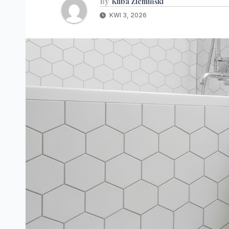
By
Kuba Ziemińśki
KWI 3, 2026