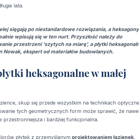
ługie lata.
lej sięgają po niestandardowe rozwiązania, a heksagony
lnie wpisują się w ten nurt. Przyszłość należy do
anie przestrzeni 'szytych na miarę’, a
płytki heksagonal
Jan Nowak, ekspert od materiałów budowlanych.
płytki heksagonalne w małej
azience, skup się przede wszystkim na technikach optyczn
sowanie tych geometrycznych form może sprawić, że nawe
 przestronniejsza i bardziej funkcjonalna.
walorów płytek z przemyślanym
projektowaniem łazienek
.