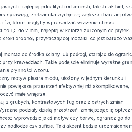
jasnych, najlepiej jednolitych odcieniach, takich jak biel, s
ry sprawiają, że łazienka wydaje się większa i bardziej otwa
zorów, które mogłyby wprowadzać wrażenie chaosu.
i od 1,5 do 2 mm, najlepiej w kolorze zbliżonym do płytek.
 efekt drobnej, przytłaczającej mozaiki, co jest bardzo w
montaż od środka ściany lub podłogi, starając się ograni
 przy krawędziach. Takie podejście eliminuje wyraźne gran
wania płynności wzoru.
zny motyw plastra miodu, ułożony w jednym kierunku i
znie powiększa przestrzeń efektywniej niż skomplikowane,
łoczyć małe wnętrze.
j z grubych, kontrastowych fug oraz z ostrych zmian
yraźne podziały dzielą przestrzeń, zmniejszając ją optyczn
chcesz wprowadzić jakiś motyw czy barwę, ogranicz go do
rzy podłodze czy suficie. Taki akcent będzie urozmaiceniem