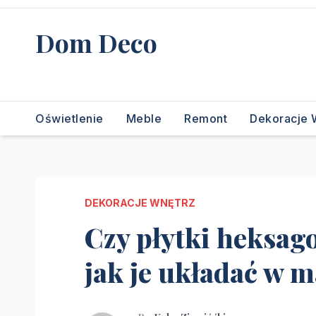
Skip
to
Dom Deco
content
stwórz swój wymarzony dom
Oświetlenie
Meble
Remont
Dekoracje 
DEKORACJE WNĘTRZ
Czy płytki heksag
jak je układać w m