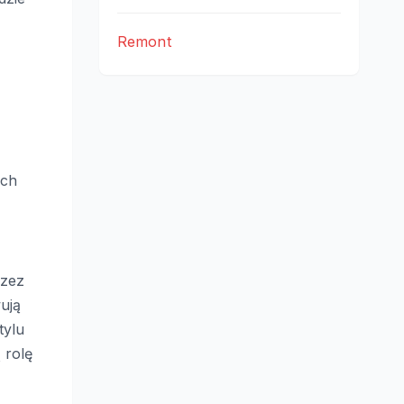
Remont
z
Ich
rzez
ują
tylu
 rolę