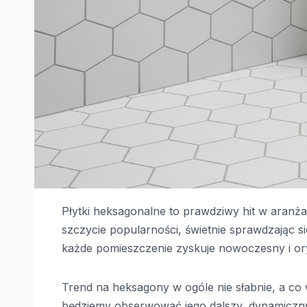
Płytki heksagonalne to prawdziwy hit w aranża
szczycie popularności, świetnie sprawdzając si
każde pomieszczenie zyskuje nowoczesny i ory
Trend na heksagony w ogóle nie słabnie, a co 
będziemy obserwować jego dalszy, dynamiczn