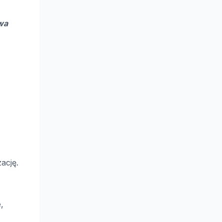
wa
ację.
,