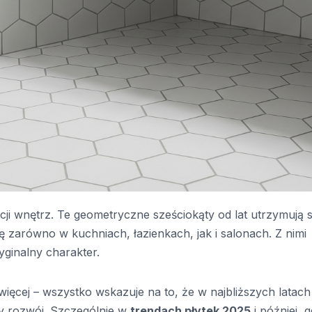
cji wnętrz. Te geometryczne sześciokąty od lat utrzymują s
ę zarówno w kuchniach, łazienkach, jak i salonach. Z nimi
ginalny charakter.
więcej – wszystko wskazuje na to, że w najbliższych latach
y rozwój. Szczególnie w
trendach płytek 2025
i później, g