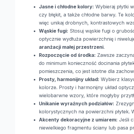
Jasne i chłodne kolory:
Wybieraj płytki w 
czy błękit, a także chłodne barwy. Te kolo
więc unikaj drobnych, kontrastowych w
Wąskie fugi:
Stosuj wąskie fugi o grubośc
optycznie wydłuża powierzchnię i niweluje
aranżacji małej przestrzeni
.
Rozpoczęcie od środka:
Zawsze zaczynaj 
do minimum konieczność docinania płytek
pomieszczenia, co jest istotne dla zacho
Prosty, harmonijny układ:
Wybierz klasyc
kolorze. Prosty i harmonijny układ optyc
wielobarwne wzory, które mogłyby przyt
Unikanie wyraźnych podziałów:
Zrezygnu
kolorystycznych na powierzchni płytek. W
Akcenty dekoracyjne z umiarem:
Jeśli 
niewielkiego fragmentu ściany lub pasa p