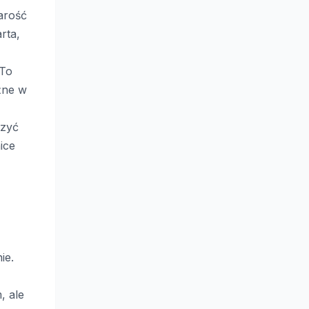
zarość
rta,
 To
ażne w
czyć
ice
ie.
, ale