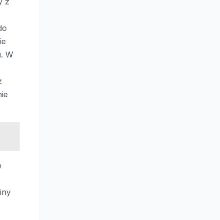
y z
do
ie
u. W
z
nie
e
iny