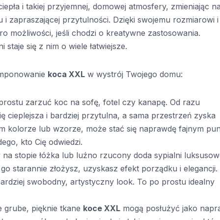
epła i takiej przyjemnej, domowej atmosfery, zmieniając n
i zapraszającej przytulności. Dzięki swojemu rozmiarowi i
o możliwości, jeśli chodzi o kreatywne zastosowania.
 staje się z nim o wiele łatwiejsze.
komponowanie
koca XXL
w wystrój Twojego domu:
 prostu zarzuć koc na sofę, fotel czy kanapę. Od razu
ę cieplejsza i bardziej przytulna, a sama przestrzeń zyska
im kolorze lub wzorze, może stać się naprawdę fajnym pu
ego, kto Cię odwiedzi.
y na stopie łóżka lub luźno rzucony doda sypialni luksuso
go starannie złożysz, uzyskasz efekt porządku i elegancji.
ardziej swobodny, artystyczny look. To po prostu idealny
e grube, pięknie tkane
koce XXL
mogą posłużyć jako napr