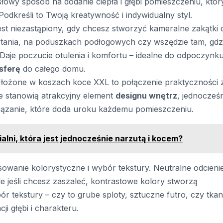
owy sposób na dodanie ciepła i głębi pomieszczeniu, któr
odkreśli to Twoją kreatywność i indywidualny styl.
est niezastąpiony, gdy chcesz stworzyć kameralne zakątki 
ytania, na poduszkach podłogowych czy wszędzie tam, gdz
. Daje poczucie otulenia i komfortu – idealne do odpoczynk
sferę
do całego domu.
Ułożone w koszach koce XXL to połączenie praktyczności 
ne stanowią atrakcyjny element
designu wnętrz
, jednocześ
iązanie, które doda uroku każdemu pomieszczeniu.
alni, która jest jednocześnie narzutą i kocem?
pasowanie kolorystyczne i wybór tekstury. Neutralne odcieni
le jeśli chcesz zaszaleć, kontrastowe kolory stworzą
ór tekstury – czy to grube sploty, sztuczne futro, czy tkan
ji głębi i charakteru.