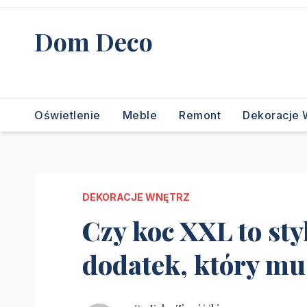
Skip
to
Dom Deco
content
stwórz swój wymarzony dom
Oświetlenie
Meble
Remont
Dekoracje 
DEKORACJE WNĘTRZ
Czy koc XXL to st
dodatek, który mu