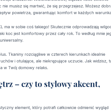
c nie musisz się martwić, że się przegrzejesz. Możesz dobr
 przepływ powietrza, gwarantując komfort w każdych warunk
L ma w sobie coś takiego! Skutecznie odprowadzają wilgo
aki koc jest komfortowy przez cały rok. To według mnie je
uniwersalny.
lus. Tkaniny rozciągliwe w czterech kierunkach idealnie
uchów i otulające, ale niekrępujące uczucie. Jak widzisz, t
ja w Twój domowy relaks.
trz – czy to stylowy akcent,
styczny element, który potrafi całkowicie odmienić wygląd