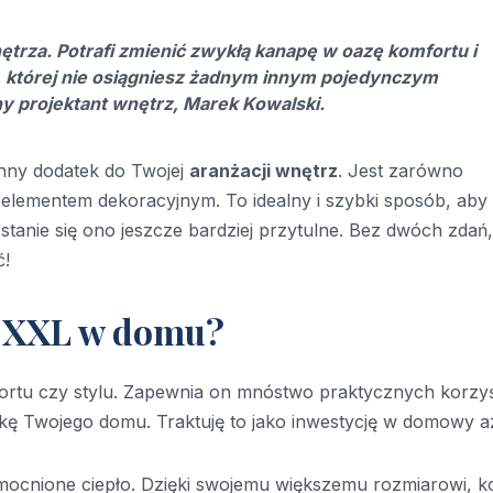
ętrza. Potrafi zmienić zwykłą kanapę w oazę komfortu i
 której nie osiągniesz żadnym innym pojedynczym
y projektant wnętrz, Marek Kowalski.
onny dodatek do Twojej
aranżacji wnętrz
. Jest zarówno
elementem dekoracyjnym. To idealny i szybki sposób, aby
tanie się ono jeszcze bardziej przytulne. Bez dwóch zdań, 
ć!
c XXL w domu?
fortu czy stylu. Zapewnia on mnóstwo praktycznych korzyś
ykę Twojego domu. Traktuję to jako inwestycję w domowy az
zmocnione ciepło. Dzięki swojemu większemu rozmiarowi, k