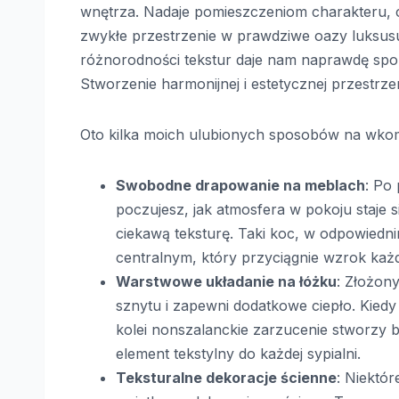
wnętrza. Nadaje pomieszczeniom charakteru, ci
zwykłe przestrzenie w prawdziwe oazy luksusu 
różnorodności tekstur daje nam naprawdę spor
Stworzenie harmonijnej i estetycznej przestrzeni
Oto kilka moich ulubionych sposobów na w
Swobodne drapowanie na meblach
: Po
poczujesz, jak atmosfera w pokoju staje si
ciekawą teksturę. Taki koc, w odpowiedn
centralnym, który przyciągnie wzrok każd
Warstwowe układanie na łóżku
: Złożon
sznytu i zapewni dodatkowe ciepło. Kiedy 
kolei nonszalanckie zarzucenie stworzy b
element tekstylny do każdej sypialni.
Teksturalne dekoracje ścienne
: Niektór