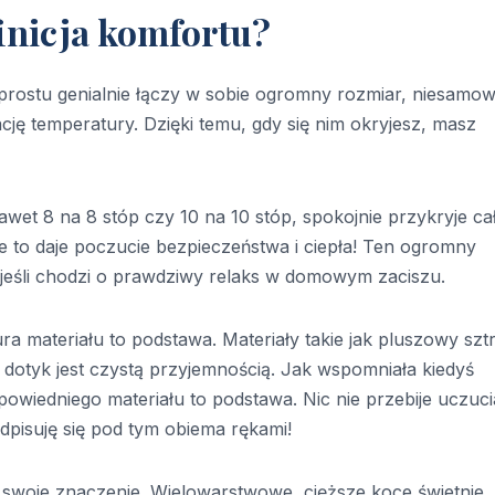
inicja komfortu?
prostu genialnie łączy w sobie ogromny rozmiar, niesamow
ację temperatury. Dzięki temu, gdy się nim okryjesz, masz
wet 8 na 8 stóp czy 10 na 10 stóp, spokojnie przykryje ca
ie to daje poczucie bezpieczeństwa i ciepła! Ten ogromny
, jeśli chodzi o prawdziwy relaks w domowym zaciszu.
tura materiału to podstawa. Materiały takie jak pluszowy szt
 dotyk jest czystą przyjemnością. Jak wspomniała kiedyś
wiedniego materiału to podstawa. Nic nie przebije uczuci
odpisuję się pod tym obiema rękami!
ą swoje znaczenie. Wielowarstwowe, cięższe koce świetnie