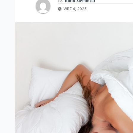
By
Kuba Ziemińśki
WRZ 4, 2025