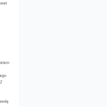
awet
nktem
wego
 Z
awdę