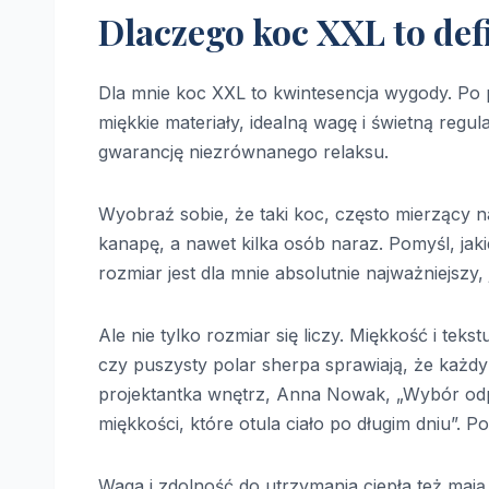
Dlaczego koc XXL to def
Dla mnie koc XXL to kwintesencja wygody. Po 
miękkie materiały, idealną wagę i świetną regul
gwarancję niezrównanego relaksu.
Wyobraź sobie, że taki koc, często mierzący na
kanapę, a nawet kilka osób naraz. Pomyśl, jak
rozmiar jest dla mnie absolutnie najważniejszy
Ale nie tylko rozmiar się liczy. Miękkość i teks
czy puszysty polar sherpa sprawiają, że każdy
projektantka wnętrz, Anna Nowak, „Wybór odpo
miękkości, które otula ciało po długim dniu”. P
Waga i zdolność do utrzymania ciepła też maj