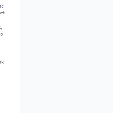
ać
ach.
ć,
go
aki