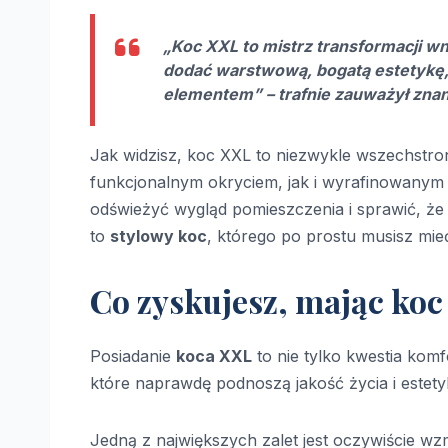
„Koc XXL to mistrz transformacji wn
dodać warstwową, bogatą estetykę,
elementem” – trafnie zauważył znan
Jak widzisz, koc XXL to niezwykle wszechstr
funkcjonalnym okryciem, jak i wyrafinowanym 
odświeżyć wygląd pomieszczenia i sprawić, że s
to
stylowy koc
, którego po prostu musisz mie
Co zyskujesz, mając ko
Posiadanie
koca XXL
to nie tylko kwestia kom
które naprawdę podnoszą jakość życia i estet
Jedną z największych zalet jest oczywiście w