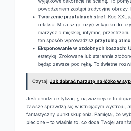
wyjątkowe dekoracje na ścianę. To pomysł
powodzeniem zastąpi tradycyjne obrazy. P
Tworzenie przytulnych stref
: Koc XXL j
relaksu. Możesz go użyć w kąciku do cz
marzysz o miękkiej, intymnej przestrzeni
ten sposób wprowadzisz
przytulną atmo
Eksponowanie w ozdobnych koszach
: 
estetyką. Zrolowane lub starannie złożo
będąc zawsze pod ręką. To świetne rozw
Czytaj
Jak dobrać narzutę na łóżko w sypi
Jeśli chodzi o stylizację, najważniejsze to do
zawsze sprawdzą się w istniejącym wystroju, a
fantastyczny punkt skupienia. Pamiętaj, że wyb
plecione – to właśnie to, co doda Twojej aranżac