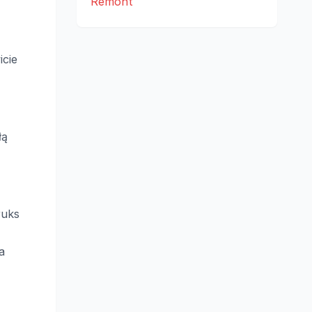
Remont
icie
łą
ruks
a