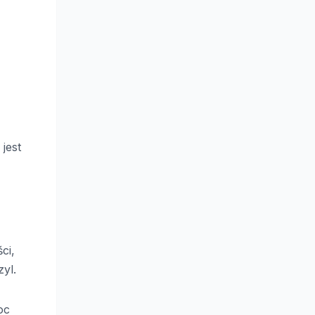
jest
ci,
yl.
oc