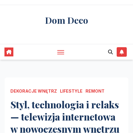
Skip
to
Dom Deco
content
stwórz swój wymarzony dom
DEKORACJE WNĘTRZ
LIFESTYLE
REMONT
Styl, technologia i relaks
— telewizja internetowa
w nowoczesnym wnętrzu