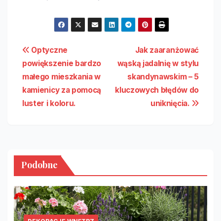
Nawigacja
Optyczne
Jak zaaranżować
powiększenie bardzo
wąską jadalnię w stylu
wpisu
małego mieszkania w
skandynawskim – 5
kamienicy za pomocą
kluczowych błędów do
luster i koloru.
uniknięcia.
Podobne