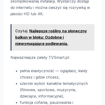
skomplikowanej instalacji. Wystarczy dostęp
do internetu i można cieszyć się rozrywką w
jakości HD lub 4K.
Czytaj
Najlepsze rośliny na słoneczny
balkon w bloku: Ozdobne i
niewymagające podlewania.
Najważniejsze zalety TVSmart.pl:
pełna elastyczność — oglądasz, kiedy
chcesz i gdzie chcesz,
szeroki wybór kanałów tematycznych
(filmowe, sportowe, muzyczne,
dziecięce, informacyjne),
funkcja cofania, pauzowania i