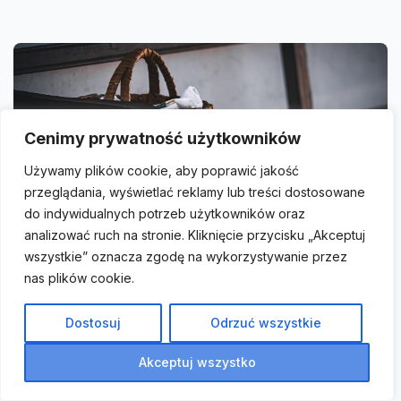
Cenimy prywatność użytkowników
Używamy plików cookie, aby poprawić jakość
przeglądania, wyświetlać reklamy lub treści dostosowane
do indywidualnych potrzeb użytkowników oraz
analizować ruch na stronie. Kliknięcie przycisku „Akceptuj
DEKORACJE WNĘTRZ
wszystkie” oznacza zgodę na wykorzystywanie przez
nas plików cookie.
Czy makrama ścienna to dodatek w
stylu boho, który ociepli Twój dom?
Dostosuj
Odrzuć wszystkie
Kiedy szukamy ucieczki od miejskiego zgiełku i tęsknimy
za naturą, makrama ścienna boho wkracza do naszych
Akceptuj wszystko
domów, stając się czymś…