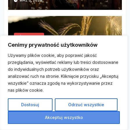
WRZ 5, 2025
OŚWIETLENIE
Jak oświetlenie może wpłynąć
Cenimy prywatność użytkowników
na Twój nastrój i
Używamy plików cookie, aby poprawić jakość
samopoczucie?
przeglądania, wyświetlać reklamy lub treści dostosowane
WRZ 5, 2025
do indywidualnych potrzeb użytkowników oraz
analizować ruch na stronie. Kliknięcie przycisku „Akceptuj
wszystkie” oznacza zgodę na wykorzystywanie przez
nas plików cookie.
Szukaj
Dostosuj
Odrzuć wszystkie
Akceptuj wszystko
Szukaj