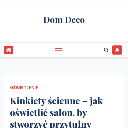
Skip
to
Dom Deco
content
stwórz swój wymarzony dom
OŚWIETLENIE
Kinkiety ścienne – jak
oświetlić salon, by
stworzyć przytulny