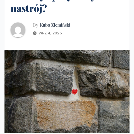
nastrój?
By
Kuba Ziemińśki
WRZ 4, 2025