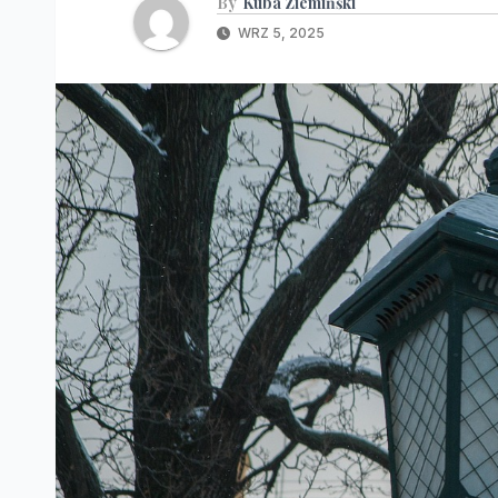
By
Kuba Ziemińśki
WRZ 5, 2025