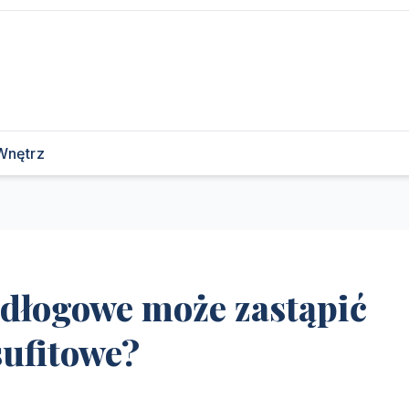
Wnętrz
odłogowe może zastąpić
sufitowe?