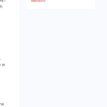
ą i
Remont
ch
.
o w
e
 na