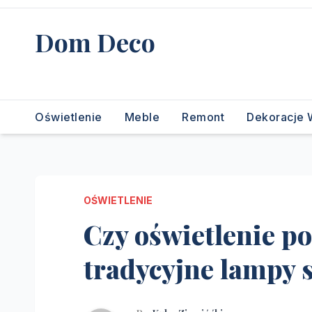
Skip
to
Dom Deco
content
stwórz swój wymarzony dom
Oświetlenie
Meble
Remont
Dekoracje 
OŚWIETLENIE
Czy oświetlenie p
tradycyjne lampy 