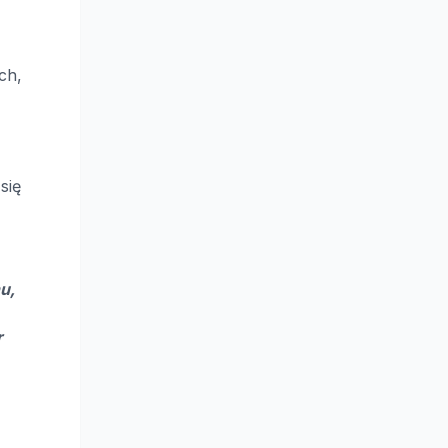
ch,
się
u,
r