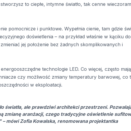
 stworzysz to ciepłe, intymne światło, tak cenne wieczoram
enie pomocnicze i punktowe. Wypełnia cienie, tam gdzie świ
precyzyjnego doświetlenia – na przykład właśnie w kąciku do
 zmieniać jej położenie bez żadnych skomplikowanych i
 energooszczędne technologie LED. Co więcej, często mają
iemniacze czy możliwość zmiany temperatury barwowej, co 
oszczędności w eksploatacji.
o światła, ale prawdziwi architekci przestrzeni. Pozwalaj
ą zmianę aranżacji, czego tradycyjne oświetlenie sufito
ć” – mówi Zofia Kowalska, renomowana projektantka