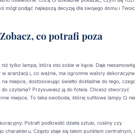
asno oświetlone. Chcę Ci dokładnie pokazać, czym się różni
byś mógł podjąć najlepszą decyzję dla swojego domu i Twoi
Zobacz, co potrafi poza
iż tylko lampa, która stoi sobie w kącie. Daje niesamowitą
 w aranżacji i, co ważne, ma ogromne walory dekoracyjne
 na miejsce, dostosowując światło dokładnie do tego, czeg
ś do czytania? Przysuwasz ją do fotela. Chcesz stworzyć
nne miejsce. To taka swoboda, której sufitowe lampy Ci ni
acyjny. Potrafi podkreślić dzieła sztuki, rośliny czy
o charakteru. Często staje się takim punktem centralnym,