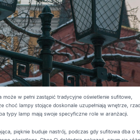
może w pełni zastąpić tradycyjne oświetlenie sufitowe,
że choć lampy stojące doskonale uzupełniają wnętrze, rza
Oba typy lamp mają swoje specyficzne role w aranżacji.
ąca, pięknie buduje nastrój, podczas gdy sufitowa dba o t