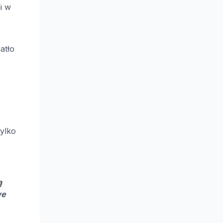
i w
atło
tylko
ą
we