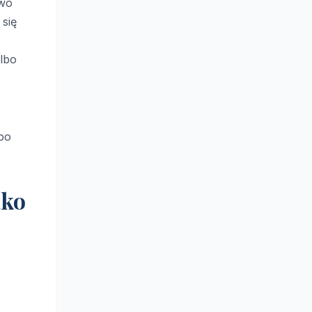
two
 się
albo
 po
ako