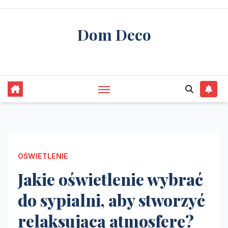
Skip
to
Dom Deco
content
stwórz swój wymarzony dom
OŚWIETLENIE
Jakie oświetlenie wybrać
do sypialni, aby stworzyć
relaksującą atmosferę?