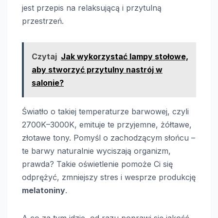
jest przepis na relaksującą i przytulną
przestrzeń.
Czytaj
Jak wykorzystać lampy stołowe,
aby stworzyć przytulny nastrój w
salonie?
Światło o takiej temperaturze barwowej, czyli
2700K–3000K, emituje te przyjemne, żółtawe,
złotawe tony. Pomyśl o zachodzącym słońcu –
te barwy naturalnie wyciszają organizm,
prawda? Takie oświetlenie pomoże Ci się
odprężyć, zmniejszy stres i wesprze produkcję
melatoniny
.
A co za tym idzie, od razu poprawi się jakość