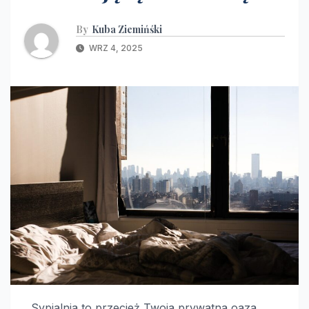
By
Kuba Ziemińśki
WRZ 4, 2025
Sypialnia to przecież Twoja prywatna oaza