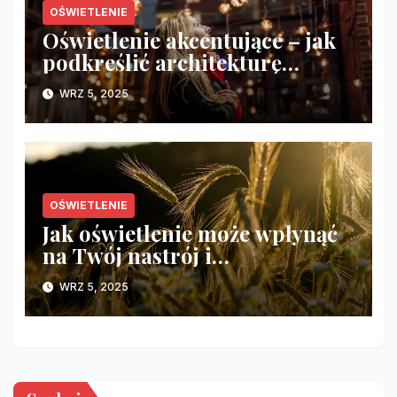
OŚWIETLENIE
Oświetlenie akcentujące – jak
podkreślić architekturę
wnętrza?
WRZ 5, 2025
OŚWIETLENIE
Jak oświetlenie może wpłynąć
na Twój nastrój i
samopoczucie?
WRZ 5, 2025