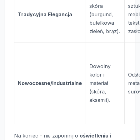
skóra
sztu
Tradycyjna Elegancja
(burgund,
mebl
butelkowa
teks
zieleń, brąz).
zasł
Dowolny
kolor i
Odsło
Nowoczesne/Industrialne
materiał
meta
(skóra,
suro
aksamit).
Na koniec – nie zapomnij o
oświetleniu i