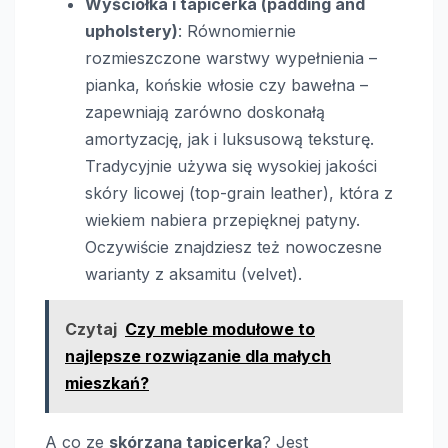
Wyściółka i tapicerka (padding and
upholstery)
: Równomiernie
rozmieszczone warstwy wypełnienia –
pianka, końskie włosie czy bawełna –
zapewniają zarówno doskonałą
amortyzację, jak i luksusową teksturę.
Tradycyjnie używa się wysokiej jakości
skóry licowej (top-grain leather), która z
wiekiem nabiera przepięknej patyny.
Oczywiście znajdziesz też nowoczesne
warianty z aksamitu (velvet).
Czytaj
Czy meble modułowe to
najlepsze rozwiązanie dla małych
mieszkań?
A co ze
skórzaną tapicerką
? Jest