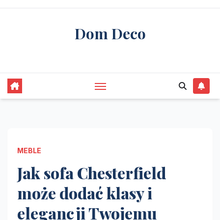
Skip
to
Dom Deco
content
stwórz swój wymarzony dom
MEBLE
Jak sofa Chesterfield
może dodać klasy i
elegancji Twojemu