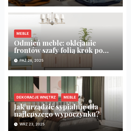
MEBLE
Odmień meble: oklejanie
frontów szafy folią krok po
kroku
PAŹ 26, 2025
DEKORACJE WNĘTRZ
MEBLE
Jak urządzić sypialnię dla
najlepszego wypoczynku?
WRZ 23, 2025