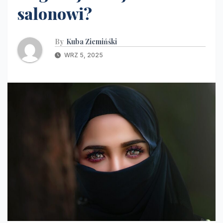
salonowi?
By
Kuba Ziemińśki
WRZ 5, 2025