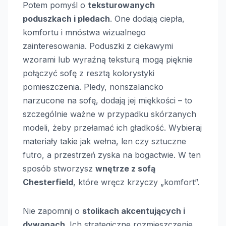
Potem pomyśl o
teksturowanych
poduszkach i pledach
. One dodają ciepła,
komfortu i mnóstwa wizualnego
zainteresowania. Poduszki z ciekawymi
wzorami lub wyraźną teksturą mogą pięknie
połączyć sofę z resztą kolorystyki
pomieszczenia. Pledy, nonszalancko
narzucone na sofę, dodają jej miękkości – to
szczególnie ważne w przypadku skórzanych
modeli, żeby przełamać ich gładkość. Wybieraj
materiały takie jak wełna, len czy sztuczne
futro, a przestrzeń zyska na bogactwie. W ten
sposób stworzysz
wnętrze z sofą
Chesterfield
, które wręcz krzyczy „komfort”.
Nie zapomnij o
stolikach akcentujących i
dywanach
. Ich strategiczne rozmieszczenie