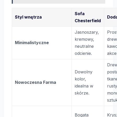
Sofa
Styl wnętrza
Doda
Chesterfield
Jasnoszary,
Pros
kremowy,
drewn
Minimalistyczne
neutralne
kawo
odcienie.
akce
Drew
Dowolny
post
kolor,
tkan
Nowoczesna Farma
idealna w
rusty
skórze.
mon
sztu
Bogata
Krys