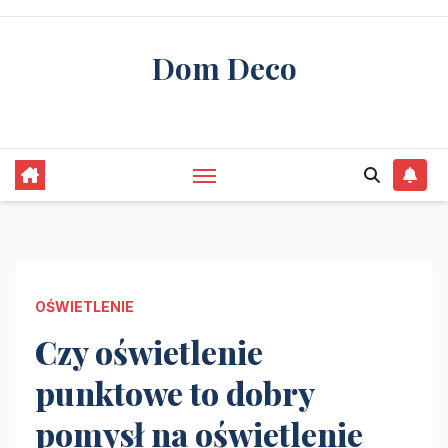
Skip
to
Dom Deco
content
stwórz swój wymarzony dom
OŚWIETLENIE
Czy oświetlenie
punktowe to dobry
pomysł na oświetlenie