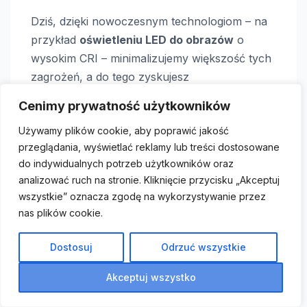
Dziś, dzięki nowoczesnym technologiom – na
przykład
oświetleniu LED do obrazów
o
wysokim CRI – minimalizujemy większość tych
zagrożeń, a do tego zyskujesz
energooszczędność i długą żywotność. Zanim
Cenimy prywatność użytkowników
podejmiesz decyzję, zastanów się nad
Używamy plików cookie, aby poprawić jakość
rodzajem eksponatów, ich wrażliwością na
przeglądania, wyświetlać reklamy lub treści dostosowane
światło i tym, jaki efekt wizualny chcesz
do indywidualnych potrzeb użytkowników oraz
osiągnąć. Rozważ też alternatywy dla
analizować ruch na stronie. Kliknięcie przycisku „Akceptuj
oświetlenia punktowego, żeby znaleźć idealne
wszystkie” oznacza zgodę na wykorzystywanie przez
rozwiązanie dla Twojego domu.
nas plików cookie.
Koniecznie eksperymentuj z różnymi
Dostosuj
Odrzuć wszystkie
technikami i rodzajami oświetlenia, a jeśli masz
Akceptuj wszystko
wątpliwości – skonsultuj się ze specjalistą.
Podziel się swoimi doświadczeniami i