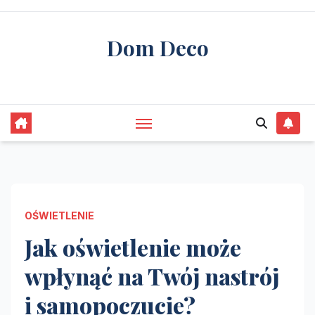
Skip
to
Dom Deco
content
stwórz swój wymarzony dom
OŚWIETLENIE
Jak oświetlenie może
wpłynąć na Twój nastrój
i samopoczucie?