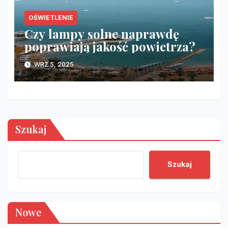
OŚWIETLENIE
Czy lampy solne naprawdę
poprawiają jakość powietrza?
WRZ 5, 2025
Szukaj
Szukaj
Nowe