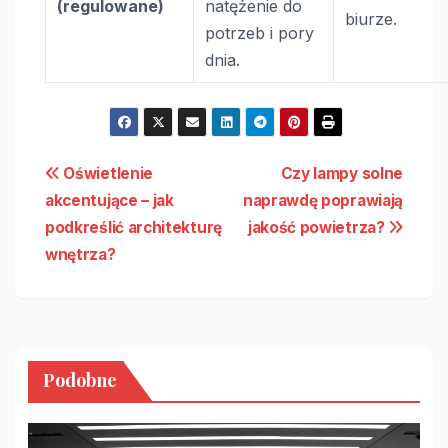
(regulowane)
natężenie do
biurze.
potrzeb i pory
dnia.
Nawigacja
Oświetlenie
Czy lampy solne
akcentujące – jak
naprawdę poprawiają
wpisu
podkreślić architekturę
jakość powietrza?
wnętrza?
Podobne