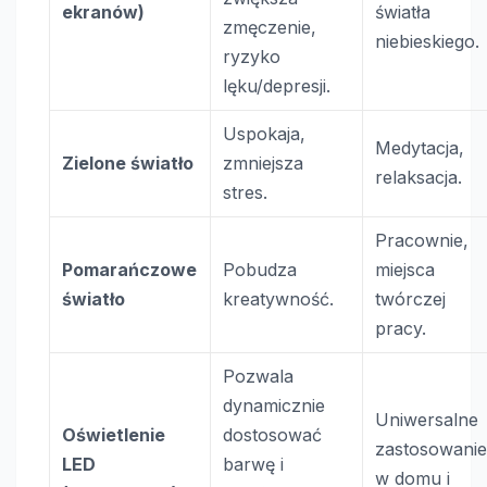
ekranów)
światła
zmęczenie,
niebieskiego.
ryzyko
lęku/depresji.
Uspokaja,
Medytacja,
Zielone światło
zmniejsza
relaksacja.
stres.
Pracownie,
Pomarańczowe
Pobudza
miejsca
światło
kreatywność.
twórczej
pracy.
Pozwala
dynamicznie
Uniwersalne
Oświetlenie
dostosować
zastosowani
LED
barwę i
w domu i