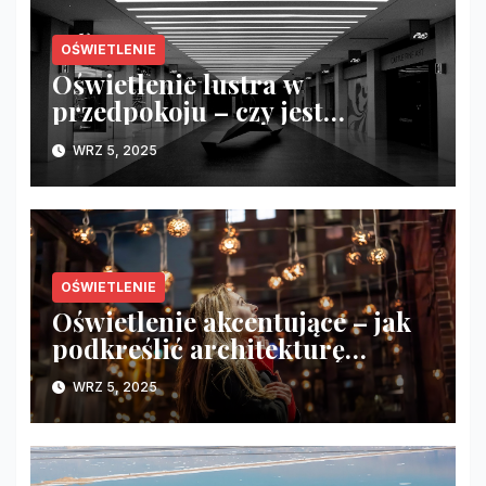
OŚWIETLENIE
Oświetlenie lustra w
przedpokoju – czy jest
naprawdę konieczne?
WRZ 5, 2025
OŚWIETLENIE
Oświetlenie akcentujące – jak
podkreślić architekturę
wnętrza?
WRZ 5, 2025