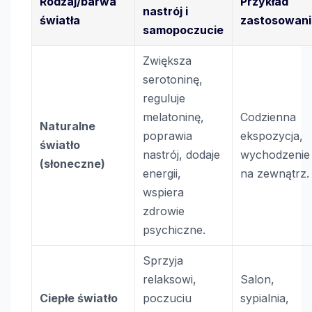
Rodzaj/barwa
Przykład
nastrój i
światła
zastosowani
samopoczucie
Zwiększa
serotoninę,
reguluje
melatoninę,
Codzienna
Naturalne
poprawia
ekspozycja,
światło
nastrój, dodaje
wychodzenie
(słoneczne)
energii,
na zewnątrz.
wspiera
zdrowie
psychiczne.
Sprzyja
relaksowi,
Salon,
Ciepłe światło
poczuciu
sypialnia,