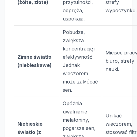
(żółte, złote)
przytulności,
strefy
odpręża,
wypoczynku.
uspokaja.
Pobudza,
zwiększa
koncentrację i
Miejsce pracy
Zimne światło
efektywność.
biuro, strefy
(niebieskawe)
Jednak
nauki.
wieczorem
może zakłócać
sen.
Opóźnia
uwalnianie
Unikać
melatoniny,
Niebieskie
wieczorem,
pogarsza sen,
światło (z
stosować filt
zwiększa