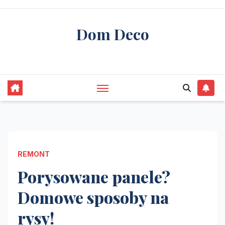
Skip
to
Dom Deco
content
stwórz swój wymarzony dom
REMONT
Porysowane panele?
Domowe sposoby na
rysy!