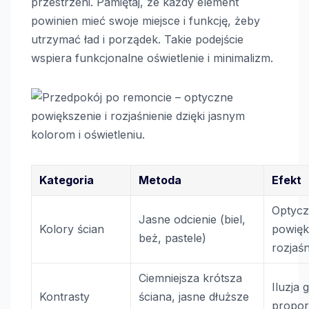
przestrzeni. Pamiętaj, że każdy element
powinien mieć swoje miejsce i funkcję, żeby
utrzymać ład i porządek. Takie podejście
wspiera funkcjonalne oświetlenie i minimalizm.
Kategoria
Metoda
Efekt
Optyc
Jasne odcienie (biel,
Kolory ścian
powięk
beż, pastele)
rozjaśn
Ciemniejsza krótsza
Iluzja g
Kontrasty
ściana, jasne dłuższe
propor