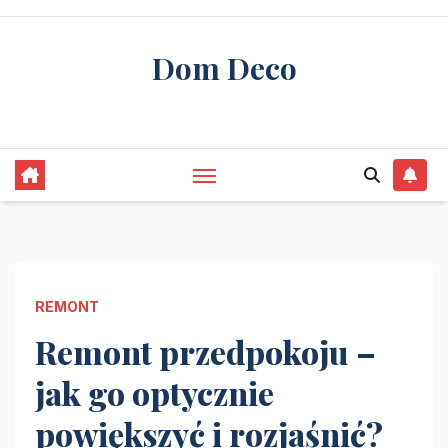
Skip
to
Dom Deco
content
stwórz swój wymarzony dom
REMONT
Remont przedpokoju –
jak go optycznie
powiększyć i rozjaśnić?