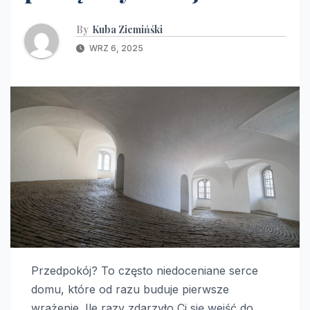
By
Kuba Ziemińśki
WRZ 6, 2025
Przedpokój? To często niedoceniane serce
domu, które od razu buduje pierwsze
wrażenie. Ile razy zdarzyło Ci się wejść do