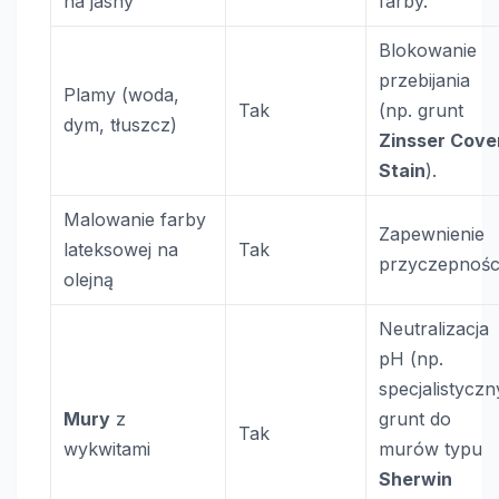
na jasny
farby.
Blokowanie
przebijania
Plamy (woda,
Tak
(np. grunt
dym, tłuszcz)
Zinsser Cove
Stain
).
Malowanie farby
Zapewnienie
lateksowej na
Tak
przyczepności
olejną
Neutralizacja
pH (np.
specjalistyczn
Mury
z
grunt do
Tak
wykwitami
murów typu
Sherwin