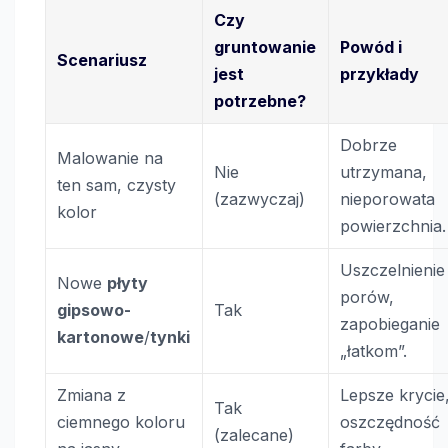
Czy
gruntowanie
Powód i
Scenariusz
jest
przykłady
potrzebne?
Dobrze
Malowanie na
Nie
utrzymana,
ten sam, czysty
(zazwyczaj)
nieporowata
kolor
powierzchnia.
Uszczelnienie
Nowe
płyty
porów,
gipsowo-
Tak
zapobieganie
kartonowe
/
tynki
„łatkom”.
Zmiana z
Lepsze krycie
Tak
ciemnego koloru
oszczędność
(zalecane)