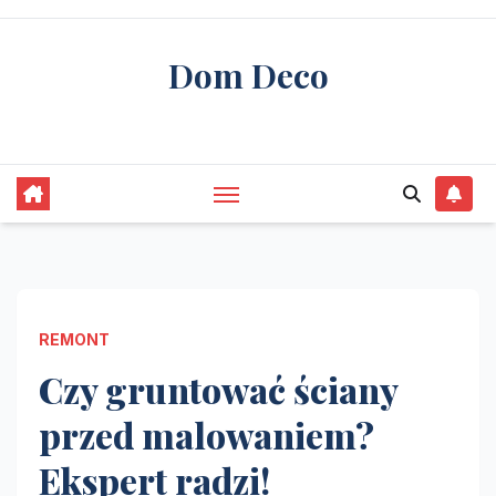
Skip
to
Dom Deco
content
stwórz swój wymarzony dom
REMONT
Czy gruntować ściany
przed malowaniem?
Ekspert radzi!