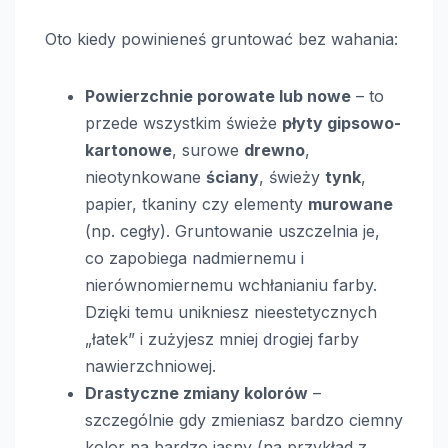
Oto kiedy powinieneś gruntować bez wahania:
Powierzchnie porowate lub nowe
– to
przede wszystkim świeże
płyty gipsowo-
kartonowe
, surowe
drewno
,
nieotynkowane
ściany
, świeży
tynk
,
papier, tkaniny czy elementy
murowane
(np. cegły). Gruntowanie uszczelnia je,
co zapobiega nadmiernemu i
nierównomiernemu wchłanianiu farby.
Dzięki temu unikniesz nieestetycznych
„łatek” i zużyjesz mniej drogiej farby
nawierzchniowej.
Drastyczne zmiany kolorów
–
szczególnie gdy zmieniasz bardzo ciemny
kolor na bardzo jasny (na przykład z