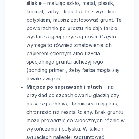
śliskie
– malując szkło, metal, plastik,
laminat, farby olejne lub te z wysokim
połyskiem, musisz zastosować grunt. Te
powierzchnie po prostu nie dają farbie
wystarczającej przyczepności. Często
wymaga to również zmatowienia ich
papierem ściernym albo użycia
specjalnego gruntu adhezyjnego
(bonding primer), żeby farba mogła się
trwale związać.
Miejsca po naprawach i łatach
– na
przykład po szpachlowaniu gładzią czy
masą szpachlową, te miejsca mają inną
chłonność niż reszta ściany. Brak gruntu
może prowadzić do widocznych różnic w
wykończeniu i połysku. W takich
sytuacjach najlepiej zagruntować