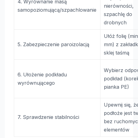
4. Wyrównanie masą
nierówności,
samopoziomującą/szpachlowanie
szpachlę do
drobnych
Ułóż folię (min
5. Zabezpieczenie paroizolacją
mm) z zakładk
sklej taśmą
Wybierz odpo
6. Ułożenie podkładu
podkład (korek,
wyrównującego
pianka PE)
Upewnij się, ż
podłoże jest t
7. Sprawdzenie stabilności
bez ruchomy
elementów