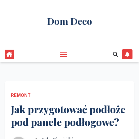
Skip
to
Dom Deco
content
stwórz swój wymarzony dom
REMONT
Jak przygotować podłoże
pod panele podłogowe?