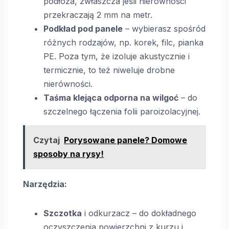
podłoża, zwłaszcza jeśli nierówności
przekraczają 2 mm na metr.
Podkład pod panele
– wybierasz spośród
różnych rodzajów, np. korek, filc, pianka
PE. Poza tym, że izoluje akustycznie i
termicznie, to też niweluje drobne
nierówności.
Taśma klejąca odporna na wilgoć
– do
szczelnego łączenia folii paroizolacyjnej.
Czytaj
Porysowane panele? Domowe
sposoby na rysy!
Narzędzia:
Szczotka
i odkurzacz – do dokładnego
oczyszczenia powierzchni z kurzu i