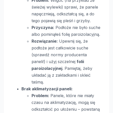
Problem:
Wilgoć (na przykład ze
świeżej wylewki) sprawi, że panele
napęcznieją, odkształcą się, a do
tego pojawią się pleśń i grzyby.
Przyczyna:
Podłoże nie było suche
albo pominąłeś folię paroizolacyjną.
Rozwiązanie:
Upewnij się, że
podłoże jest całkowicie suche
(sprawdź normy producenta
paneli!) i użyj szczelnej
folii
paroizolacyjnej
. Pamiętaj, żeby
układać ją z zakładkami i skleić
taśmą.
Brak aklimatyzacji paneli:
Problem:
Panele, które nie miały
czasu na aklimatyzację, mogą się
odkształcić po ułożeniu – powstaną