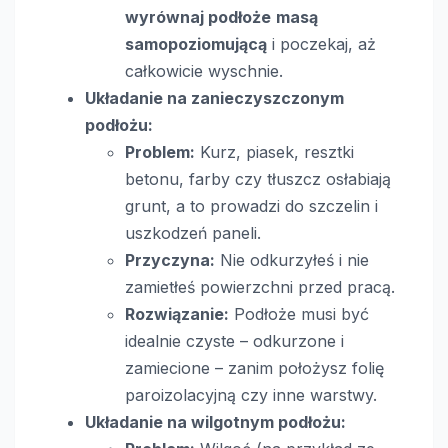
wyrównaj podłoże
masą
samopoziomującą
i poczekaj, aż
całkowicie wyschnie.
Układanie na zanieczyszczonym
podłożu:
Problem:
Kurz, piasek, resztki
betonu, farby czy tłuszcz osłabiają
grunt, a to prowadzi do szczelin i
uszkodzeń paneli.
Przyczyna:
Nie odkurzyłeś i nie
zamietłeś powierzchni przed pracą.
Rozwiązanie:
Podłoże musi być
idealnie czyste – odkurzone i
zamiecione – zanim położysz folię
paroizolacyjną czy inne warstwy.
Układanie na wilgotnym podłożu: