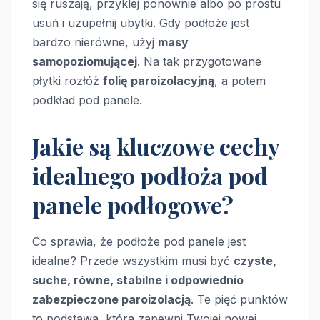
się ruszają, przyklej ponownie albo po prostu
usuń i uzupełnij ubytki. Gdy podłoże jest
bardzo nierówne, użyj
masy
samopoziomującej
. Na tak przygotowane
płytki rozłóż
folię paroizolacyjną
, a potem
podkład pod panele.
Jakie są kluczowe cechy
idealnego podłoża pod
panele podłogowe?
Co sprawia, że podłoże pod panele jest
idealne? Przede wszystkim musi być
czyste,
suche, równe, stabilne i odpowiednio
zabezpieczone paroizolacją
. Te pięć punktów
to podstawa, która zapewni Twojej nowej