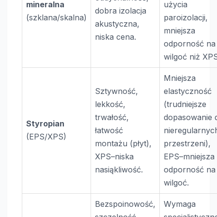
mineralna
użycia
dobra izolacja
(szklana/skalna)
paroizolacji,
akustyczna,
mniejsza
niska cena.
odporność na
wilgoć niż XPS
Mniejsza
Sztywność,
elastyczność
lekkość,
(trudniejsze
trwałość,
dopasowanie 
Styropian
łatwość
nieregularnyc
(EPS/XPS)
montażu (płyt),
przestrzeni),
XPS–niska
EPS–mniejsza
nasiąkliwość.
odporność na
wilgoć.
Bezspoinowość,
Wymaga