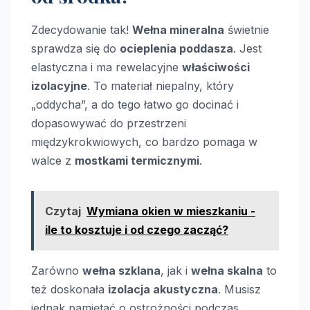
Zdecydowanie tak!
Wełna mineralna
świetnie
sprawdza się do
ocieplenia poddasza
. Jest
elastyczna i ma rewelacyjne
właściwości
izolacyjne
. To materiał niepalny, który
„oddycha”, a do tego łatwo go docinać i
dopasowywać do przestrzeni
międzykrokwiowych, co bardzo pomaga w
walce z
mostkami termicznymi
.
Czytaj
Wymiana okien w mieszkaniu -
ile to kosztuje i od czego zacząć?
Zarówno
wełna szklana
, jak i
wełna skalna
to
też doskonała
izolacja akustyczna
. Musisz
jednak pamiętać o ostrożności podczas