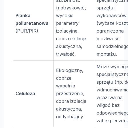
szczelność
specjalistyczn
(natryskowa),
sprzętu i
Pianka
wysokie
wykonawców
poliuretanowa
parametry
(wyższe koszt
(PUR/PIR)
izolacyjne,
ograniczona
dobra izolacja
możliwość
akustyczna,
samodzielneg
trwałość.
montażu.
Może wymaga
Ekologiczny,
specjalistyczn
dobrze
sprzętu (np. d
wypełnia
wdmuchiwania
Celuloza
przestrzenie,
wrażliwa na
dobra izolacja
wilgoć bez
akustyczna,
odpowiednieg
oddychający.
zabezpieczeni