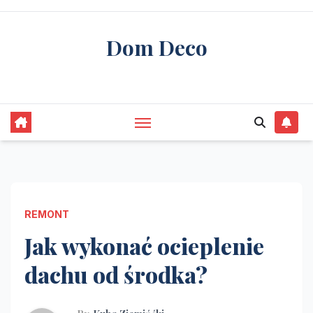
Skip
to
Dom Deco
content
stwórz swój wymarzony dom
REMONT
Jak wykonać ocieplenie
dachu od środka?