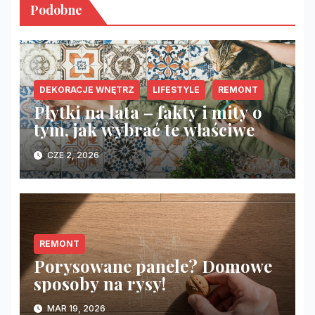
Podobne
DEKORACJE WNĘTRZ
LIFESTYLE
REMONT
Płytki na lata – fakty i mity o
tym, jak wybrać te właściwe
CZE 2, 2026
REMONT
Porysowane panele? Domowe
sposoby na rysy!
MAR 19, 2026