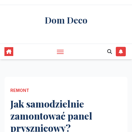
Skip
to
Dom Deco
content
stwórz swój wymarzony dom
REMONT
Jak samodzielnie
zamontować panel
prysznicowy?