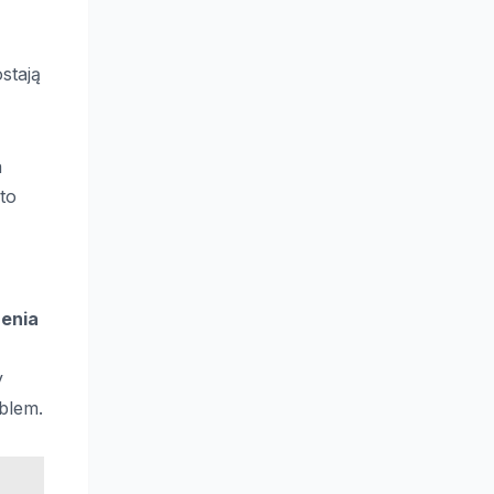
stają
a
to
enia
y
blem.