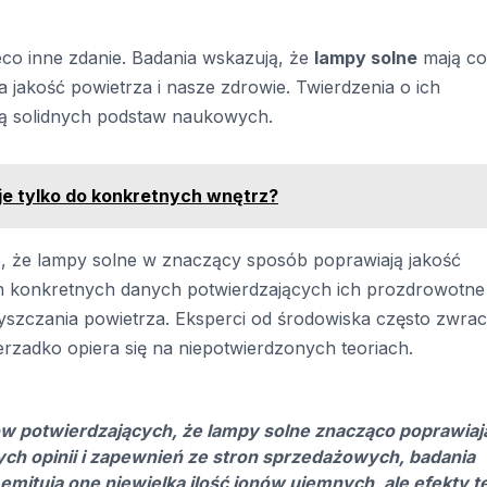
eco inne zdanie. Badania wskazują, że
lampy solne
mają co
 jakość powietrza i nasze zdrowie. Twierdzenia o ich
ją solidnych podstaw naukowych.
je tylko do konkretnych wnętrz?
, że lampy solne w znaczący sposób poprawiają jakość
nich konkretnych danych potwierdzających ich prozdrowotne
szczania powietrza. Eksperci od środowiska często zwrac
rzadko opiera się na niepotwierdzonych teoriach.
 potwierdzających, że lampy solne znacząco poprawiaj
ch opinii i zapewnień ze stron sprzedażowych, badania
emitują one niewielką ilość jonów ujemnych, ale efekty t