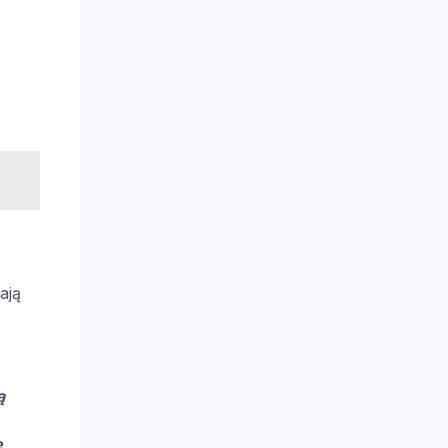
ają
ą
e