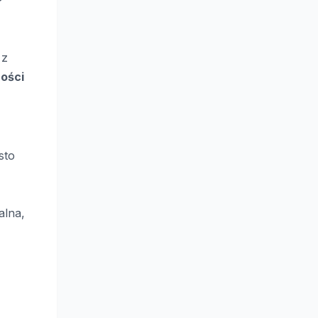
 z
ności
sto
alna,