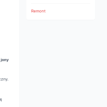
Remont
ą
jony
czny.
ię