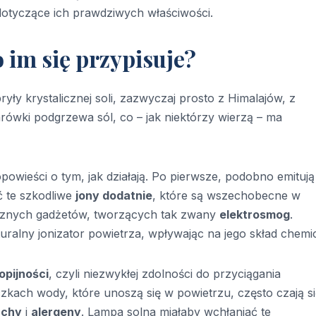
 dotyczące ich prawdziwych właściwości.
 im się przypisuje?
ryły krystalicznej soli, zazwyczaj prosto z Himalajów, z
rówki podgrzewa sól, co – jak niektórzy wierzą – ma
owieści o tym, jak działają. Po pierwsze, podobno emituj
ać te szkodliwe
jony dodatnie
, które są wszechobecne w
icznych gadżetów, tworzących tak zwany
elektrosmog
.
uralny jonizator powietrza, wpływając na jego skład chemi
opijności
, czyli niezwykłej zdolności do przyciągania
zkach wody, które unoszą się w powietrzu, często czają s
achy
i
alergeny
. Lampa solna miałaby wchłaniać te