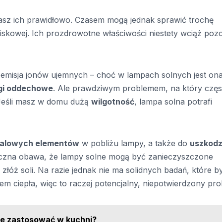
wasz ich prawidłowo. Czasem mogą jednak sprawić trochę
kowej. Ich prozdrowotne właściwości niestety wciąż pozo
 emisja jonów ujemnych – choć w lampach solnych jest on
gi oddechowe
. Ale prawdziwym problemem, na który częs
. Jeśli masz w domu dużą
wilgotność
, lampa solna potrafi
talowych elementów
w pobliżu lampy, a także do
uszkodz
oretyczna obawa, że lampy solne mogą być zanieczyszczone
łóż soli. Na razie jednak nie ma solidnych badań, które b
em ciepła, więc to raczej potencjalny, niepotwierdzony pro
 je zastosować w kuchni?