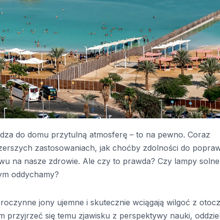
dza do domu przytulną atmosferę – to na pewno. Coraz
 szerszych zastosowaniach, jak choćby zdolności do popra
wu na nasze zdrowie. Ale czy to prawda? Czy lampy solne
órym oddychamy?
broczynne jony ujemne i skutecznie wciągają wilgoć z otocz
 przyjrzeć się temu zjawisku z perspektywy nauki, oddziel