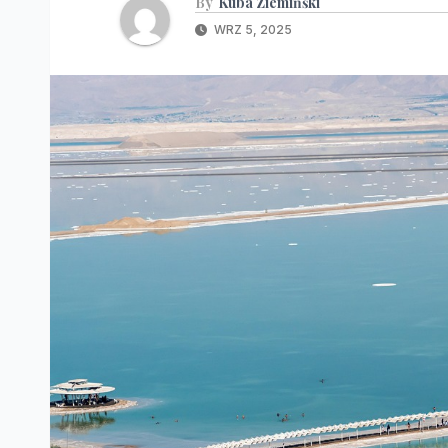
By
Kuba Ziemińśki
WRZ 5, 2025