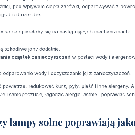
óźniej, pod wpływem ciepła żarówki, odparowywać z powr
ąc brud na sobie.
y solne opierałoby się na następujących mechanizmach:
ją szkodliwe jony dodatnie.
wanie cząstek zanieczyszczeń
w postaci wody i alergenó
e odparowanie wody i oczyszczanie jej z zanieczyszczeń.
powietrza, redukować kurz, pyły, pleśń i inne alergeny. A
e i samopoczucie, łagodzić alergie, astmę i poprawiać sen
zy lampy solne poprawiają jak