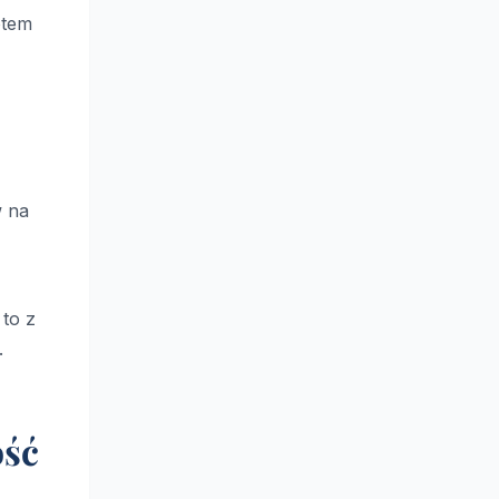
otem
w na
 to z
.
ość