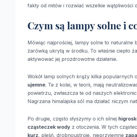
fakty od mitów i rozwiać wszelkie wątpliwości
Czym są lampy solne i co
Mówiąc najprościej, lampy solne to naturalne b
żarówką ukrytą w środku. To właśnie ciepło ża
aktywować jej prozdrowotne działanie.
Wokół lamp solnych krąży kilka popularnych op
ujemne
. Te z kolei, w teorii, mają neutralizow
powietrzu, zwłaszcza te od naszych elektron
Nagrzana himalajska sól ma działać niczym nat
Po drugie, często słyszymy o ich silnej
higrosk
cząsteczek wody
z otoczenia. W tych cząstec
kurz
, pleśń, drobnoustroje, nieprzyjemne
zap