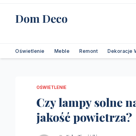
Skip
to
Dom Deco
content
stwórz swój wymarzony dom
Oświetlenie
Meble
Remont
Dekoracje 
OŚWIETLENIE
Czy lampy solne 
jakość powietrza?