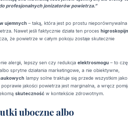
do profesjonalnych jonizatorów powietrza.”
ów ujemnych
– taką, która jest po prostu nieporównywalna
trza. Nawet jeśli faktycznie działa ten proces
higroskopij
nacza, że powietrze w całym pokoju zostaje skutecznie
ie alergii, lepszy sen czy redukcja
elektrosmogu
– to czę
albo sprytne działania marketingowe, a nie obiektywne,
 naukowych
lampy solne traktuje się przede wszystkim jako
ej poprawie jakości powietrza jest marginalna, a wręcz pomij
rzekomą
skuteczność
w kontekście zdrowotnym.
utki uboczne albo