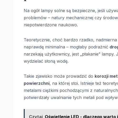
Na ogół lampy solne są bezpieczne, jeśli uży
problemów – natury mechanicznej czy środowis
niepotwierdzone naukowo.
Teoretycznie, choć bardzo rzadko, nadmierna
naprawdę minimalna – mogłaby podrażnić
dro
narzekają użytkownicy, jest „płakanie” lampy
wydzielać słoną wodę.
Takie zjawisko może prowadzić do
korozji me
powierzchni
, na której stoi. Istnieje też te
metalami ciężkimi pochodzącymi z naturalnych z
potwierdzały uwalnianie tych metali pod wpływ
Czytaj
Oświetlenie LED - dlaczego warto