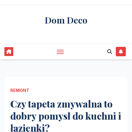
Skip
to
Dom Deco
content
stwórz swój wymarzony dom
REMONT
Czy tapeta zmywalna to
dobry pomysł do kuchni i
łazienki?