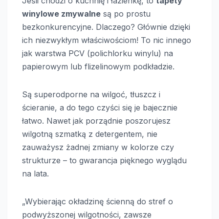
Jeśli chodzi o kuchnię i łazienkę, to
tapety
winylowe zmywalne
są po prostu
bezkonkurencyjne. Dlaczego? Głównie dzięki
ich niezwykłym właściwościom! To nic innego
jak warstwa PCV (polichlorku winylu) na
papierowym lub flizelinowym podkładzie.
Są superodporne na wilgoć, tłuszcz i
ścieranie, a do tego czyści się je bajecznie
łatwo. Nawet jak porządnie poszorujesz
wilgotną szmatką z detergentem, nie
zauważysz żadnej zmiany w kolorze czy
strukturze – to gwarancja pięknego wyglądu
na lata.
„Wybierając okładzinę ścienną do stref o
podwyższonej wilgotności, zawsze