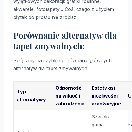
wyjątkowych dekoracji: grafiki roślinne,
akwarele, fototapety… Coś, czego z użyciem
płytek po prostu nie zrobisz!
Porównanie alternatyw dla
tapet zmywalnych:
Spójrzmy na szybkie porównanie głównych
alternatyw dla tapet zmywalnych:
Odporność
Estetyka i
Typ
na wilgoć i
możliwości
U
alternatywy
zabrudzenia
aranżacyjne
Szeroka
gama
Ł