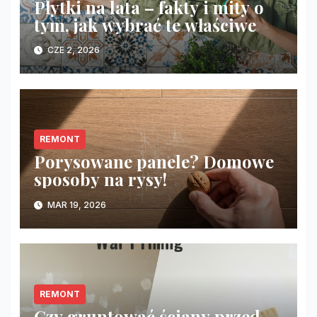
Płytki na lata – fakty i mity o
tym, jak wybrać te właściwe
CZE 2, 2026
REMONT
Porysowane panele? Domowe
sposoby na rysy!
MAR 19, 2026
REMONT
Czy gruntować ściany przed