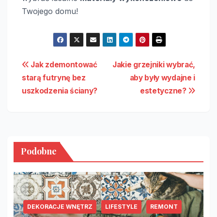
Twojego domu!
Nawigacja
Jak zdemontować
Jakie grzejniki wybrać,
starą futrynę bez
aby były wydajne i
wpisu
uszkodzenia ściany?
estetyczne?
Podobne
DEKORACJE WNĘTRZ
LIFESTYLE
REMONT