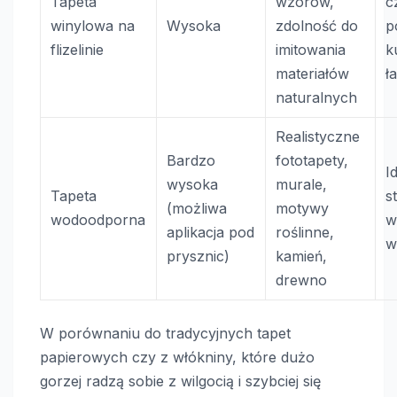
Tapeta
wzorów,
c
winylowa na
Wysoka
zdolność do
p
flizelinie
imitowania
k
materiałów
ł
naturalnych
Realistyczne
Bardzo
fototapety,
I
wysoka
murale,
Tapeta
s
(możliwa
motywy
wodoodporna
w
aplikacja pod
roślinne,
w
prysznic)
kamień,
drewno
W porównaniu do tradycyjnych tapet
papierowych czy z włókniny, które dużo
gorzej radzą sobie z wilgocią i szybciej się