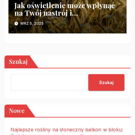
Jak oświetlenie może wpłynąć
na Twój nastrój i
samopoczucie?
WRZ 5, 2025
Szukaj
Szukaj
Nowe
Najlepsze rośliny na słoneczny balkon w bloku: