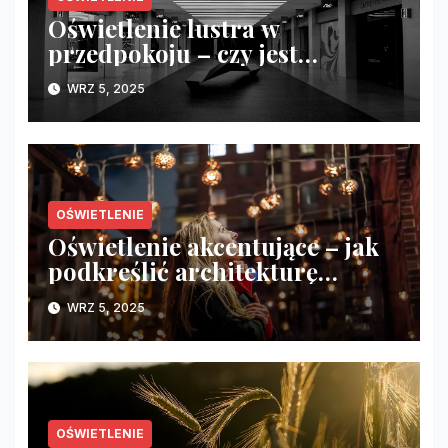
Oświetlenie lustra w
przedpokoju – czy jest
naprawdę konieczne?
WRZ 5, 2025
OŚWIETLENIE
Oświetlenie akcentujące – jak
podkreślić architekturę
wnętrza?
WRZ 5, 2025
OŚWIETLENIE