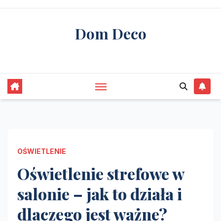
Skip
to
Dom Deco
content
stwórz swój wymarzony dom
OŚWIETLENIE
Oświetlenie strefowe w
salonie – jak to działa i
dlaczego jest ważne?