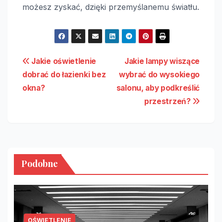
możesz zyskać, dzięki przemyślanemu światłu.
Nawigacja
Jakie oświetlenie
Jakie lampy wiszące
dobrać do łazienki bez
wybrać do wysokiego
wpisu
okna?
salonu, aby podkreślić
przestrzeń?
Podobne
OŚWIETLENIE