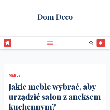
Skip
to
Dom Deco
content
stwórz swój wymarzony dom
MEBLE
Jakie meble wybrać, aby
urządzić salon z aneksem
kuchennym?