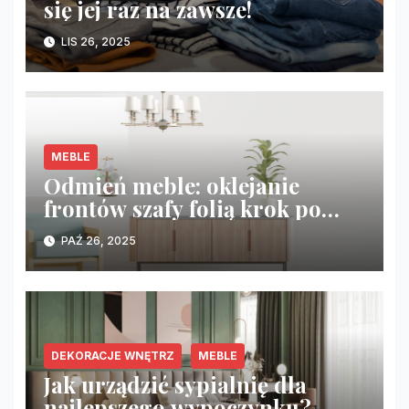
się jej raz na zawsze!
LIS 26, 2025
MEBLE
Odmień meble: oklejanie
frontów szafy folią krok po
kroku
PAŹ 26, 2025
DEKORACJE WNĘTRZ
MEBLE
Jak urządzić sypialnię dla
najlepszego wypoczynku?