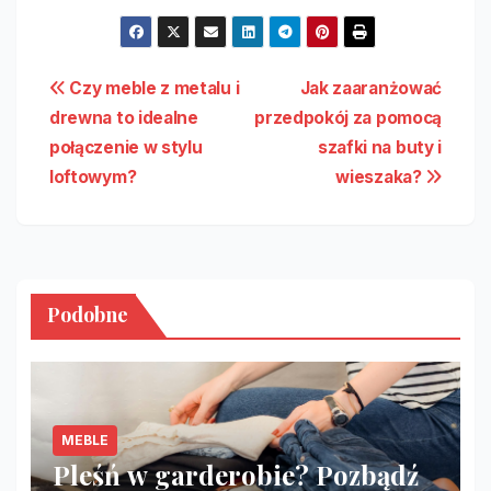
Nawigacja
Czy meble z metalu i
Jak zaaranżować
drewna to idealne
przedpokój za pomocą
wpisu
połączenie w stylu
szafki na buty i
loftowym?
wieszaka?
Podobne
MEBLE
Pleśń w garderobie? Pozbądź