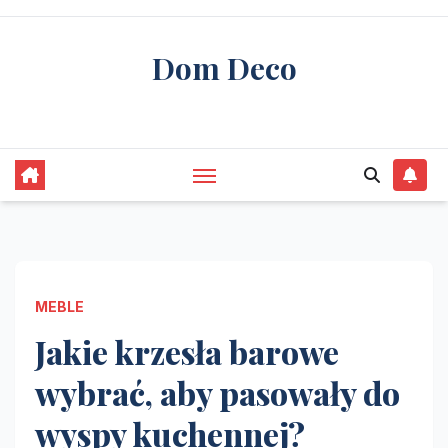
Skip
to
Dom Deco
content
stwórz swój wymarzony dom
MEBLE
Jakie krzesła barowe
wybrać, aby pasowały do
wyspy kuchennej?