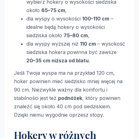
wybierz hokery o wysokości siedziska
około
65–75 cm
,
dla wyspy o wysokości
100–110 cm
–
idealne będą hokery o wysokości
siedziska około
75–80 cm
,
dla wyspy wyższej niż
110 cm
– wysokość
siedziska hokera powinna być zawsze
20–35 cm niższa od blatu
.
Jeśli Twoja wyspa ma na przykład 120 cm,
hoker powinien mieć siedzisko mniej więcej na
90 cm. Niezwykle ważny dla komfortu i
stabilności jest też
podnóżek
, który powinien
znaleźć się około 40 cm pod siedziskiem.
Dzięki niemu wygodnie oprzesz stopy.
Hokery w różnych