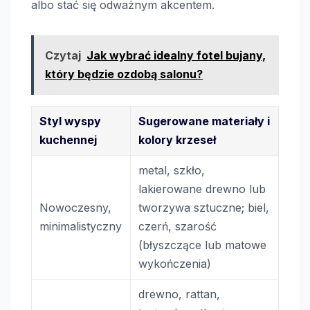
albo stać się odważnym akcentem.
Czytaj
Jak wybrać idealny fotel bujany,
który będzie ozdobą salonu?
Styl wyspy
Sugerowane materiały i
kuchennej
kolory krzeseł
metal, szkło,
lakierowane drewno lub
Nowoczesny,
tworzywa sztuczne; biel,
minimalistyczny
czerń, szarość
(błyszczące lub matowe
wykończenia)
drewno, rattan,