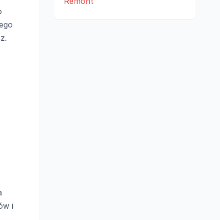
Remont
o
iego
z.
a
ów i