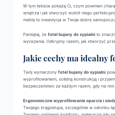
W tym tekście pokażę Ci, czym powinien chara
wnętrza i jak stworzyć wokół niego perfekcyj
mebla to inwestycja w Twoje dobre samopoczuc
Pamiętaj, że
fotel bujany do sypialni
to znaczn
wyciszenia. Odkryjmy razem, jak stworzyć przes
Jakie cechy ma idealny f
Twój wymarzony
fotel bujany do sypialni
powi
wyprofilowaniem, solidną konstrukcją i przyje
bezpieczeństwo za każdym razem, gdy na nim 
Ergonomiczne wyprofilowanie oparcia i sied
Twojego kręgosłupa, szczególnie w odcinku lę
Twojego ogólnego komfortu, zwłaszcza gdy sied