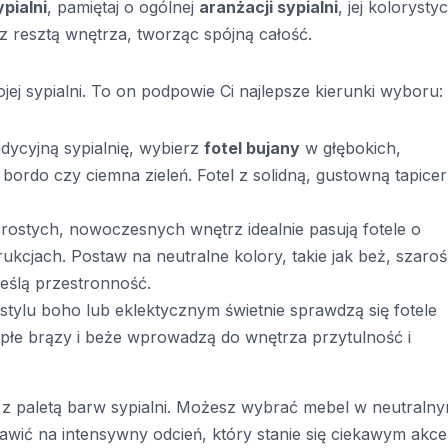
pialni
, pamiętaj o ogólnej
aranżacji sypialni
, jej kolorystyc
 z resztą wnętrza, tworząc spójną całość.
ojej sypialni. To on podpowie Ci najlepsze kierunki wyboru:
adycyjną sypialnię, wybierz
fotel bujany
w głębokich,
bordo czy ciemna zieleń. Fotel z solidną, gustowną tapice
ostych, nowoczesnych wnętrz idealnie pasują fotele o
kcjach. Postaw na neutralne kolory, takie jak beż, szaro
kreślą przestronność.
stylu boho lub eklektycznym świetnie sprawdzą się fotele
iepłe brązy i beże wprowadzą do wnętrza przytulność i
 z paletą barw sypialni. Możesz wybrać mebel w neutraln
tawić na intensywny odcień, który stanie się ciekawym akc