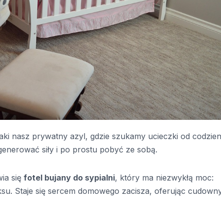
Taki nasz prywatny azyl, gdzie szukamy ucieczki od codzie
nerować siły i po prostu pobyć ze sobą.
wia się
fotel bujany do sypialni
, który ma niezwykłą moc:
ksu. Staje się sercem domowego zacisza, oferując cudown