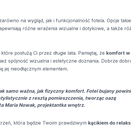
równo na wygląd, jak i funkcjonalność fotela. Opcje takie
zapewniają różne wrażenia wizualne i dotykowe, a także ró
 które posłużą Ci przez długie lata. Pamiętaj, że
komfort w
nież spójność wizualna i estetyczne doznania. Dobrze dob
się jej nieodłącznym elementem.
tak samo ważna, jak fizyczny komfort. Fotel bujany powin
 stylistycznie z resztą pomieszczenia, tworząc oazę
ża Maria Nowak, projektantka wnętrz.
strzeń, która będzie Twoim prawdziwym
kącikiem do relak