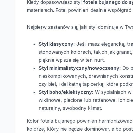
Kiedy dopasowujesz styl
fotela bujanego do sy
materiałach. Fotel powinien idealnie współgrać
Najpierw zastanów się, jaki styl dominuje w Tw
Styl klasyczny:
Jeśli masz elegancką, tr
stonowanych kolorach, takich jak granat, 
pięknie wpisze się w ten nurt.
Styl minimalistyczny/nowoczesny:
Do pr
nieskomplikowanych, drewnianych konstru
czy biel, i delikatną tapicerkę, które pod
Styl boho/eklektyczny:
W sypialniach w 
wiklinowe, plecione lub rattanowe. Ich c
naturalny, swobodny klimat.
Kolor fotela bujanego powinien harmonizować
kolorze, który nie będzie dominował, albo pos