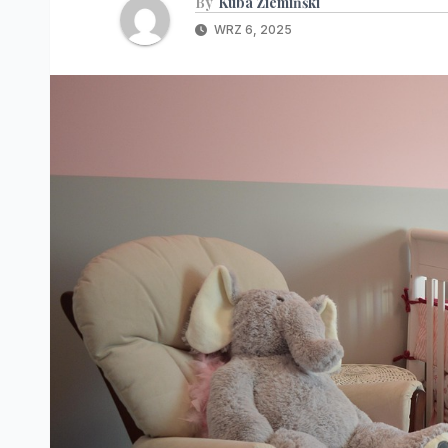
By
Kuba Ziemińśki
WRZ 6, 2025