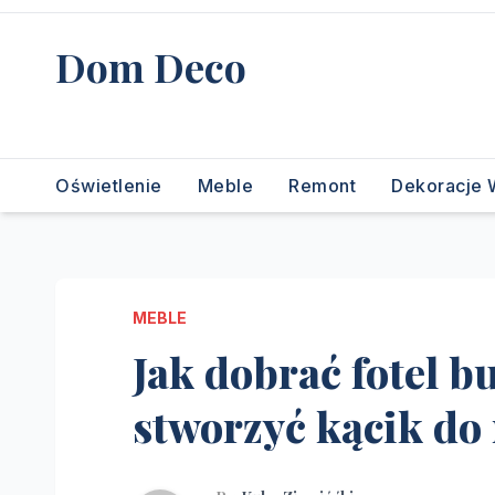
Skip
to
Dom Deco
content
stwórz swój wymarzony dom
Oświetlenie
Meble
Remont
Dekoracje 
MEBLE
Jak dobrać fotel b
stworzyć kącik do