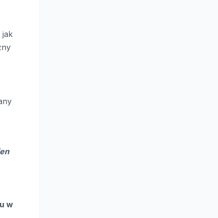
 jak
żny
rany
ien
su w