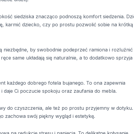
okość siedziska znacząco podnoszą komfort siedzenia. Dzi
, karmić dziecko, czy po prostu pozwolić sobie na krótką
ą niezbędne, by swobodnie podeprzeć ramiona i rozluźnić
, ręce same układają się naturalnie, a to dodatkowo sprzyja
nt każdego dobrego fotela bujanego. To ona zapewnia
i daje Ci poczucie spokoju oraz zaufania do mebla.
łatwy do czyszczenia, ale też po prostu przyjemny w dotyku.
go zachowa swój piękny wygląd i estetykę.
wa na redukcję stresu i napięcia. To delikatne kołysanie