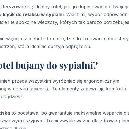
kteryzować się idealny fotel, jak go dopasować do Twojeg
ny
kącik do relaksu w sypialni
. Wierz mi, wybór odpowiedn
ie i te spokojne wieczory, których tak bardzo potrzebujes
ie więcej niż mebel – to narzędzie do kreowania atmosfery
trzeń, która idealnie sprzyja odprężeniu.
otel bujany do sypialni?
nien przede wszystkim wyróżniać się ergonomicznym
mną w dotyku tapicerką. Te elementy zapewniają komfort i
usiądziesz.
ziska
to podstawa, bo gwarantuje maksymalne wsparcie dl
dźwiowym i szyjnym. To niezwykle ważne dla zdrowia plec
zisz dłużej.