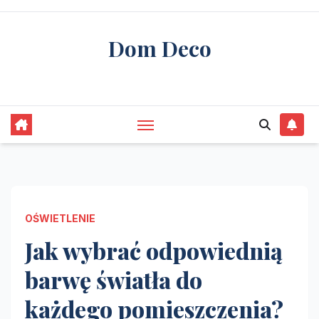
Skip
to
Dom Deco
content
stwórz swój wymarzony dom
OŚWIETLENIE
Jak wybrać odpowiednią
barwę światła do
każdego pomieszczenia?