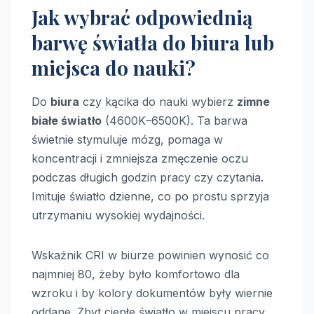
Jak wybrać odpowiednią
barwę światła do biura lub
miejsca do nauki?
Do
biura
czy kącika do nauki wybierz
zimne
białe światło
(4600K–6500K). Ta barwa
świetnie stymuluje mózg, pomaga w
koncentracji i zmniejsza zmęczenie oczu
podczas długich godzin pracy czy czytania.
Imituje światło dzienne, co po prostu sprzyja
utrzymaniu wysokiej wydajności.
Wskaźnik CRI w biurze powinien wynosić co
najmniej 80, żeby było komfortowo dla
wzroku i by kolory dokumentów były wiernie
oddane. Zbyt ciepłe światło w miejscu pracy