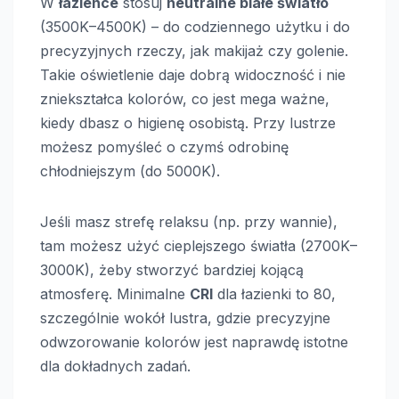
W
łazience
stosuj
neutralne białe światło
(3500K–4500K) – do codziennego użytku i do
precyzyjnych rzeczy, jak makijaż czy golenie.
Takie oświetlenie daje dobrą widoczność i nie
zniekształca kolorów, co jest mega ważne,
kiedy dbasz o higienę osobistą. Przy lustrze
możesz pomyśleć o czymś odrobinę
chłodniejszym (do 5000K).
Jeśli masz strefę relaksu (np. przy wannie),
tam możesz użyć cieplejszego światła (2700K–
3000K), żeby stworzyć bardziej kojącą
atmosferę. Minimalne
CRI
dla łazienki to 80,
szczególnie wokół lustra, gdzie precyzyjne
odwzorowanie kolorów jest naprawdę istotne
dla dokładnych zadań.