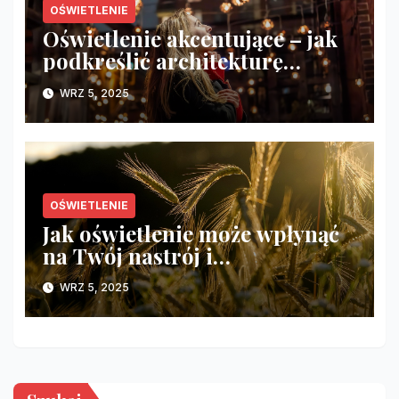
OŚWIETLENIE
Oświetlenie akcentujące – jak
podkreślić architekturę
wnętrza?
WRZ 5, 2025
OŚWIETLENIE
Jak oświetlenie może wpłynąć
na Twój nastrój i
samopoczucie?
WRZ 5, 2025