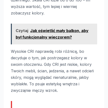
dziennego. Skala CRI idzie od 0 do 100 – im
wyższa wartość, tym lepiej i wierniej
zobaczysz kolory.
Czytaj
Jak oświetlić mały balkon, aby
był funkcjonalny wieczorem?
Wysokie CRI naprawdę robi różnicę, bo
decyduje o tym, jak postrzegasz kolory w
swoim otoczeniu. Gdy CRI jest niskie, kolory
Twoich mebli, ścian, jedzenia, a nawet odcień
skóry, mogą wyglądać nienaturalnie, jakby
wyblakłe. To psuje estetykę wnętrza i
zwyczajnie męczy wzrok.