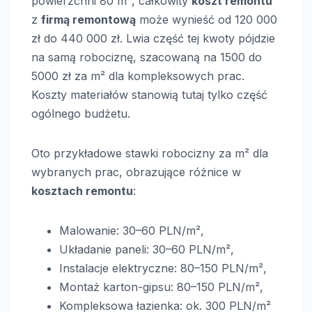
powierzchni 80 m², całkowity
koszt remontu
z
firmą remontową
może wynieść od 120 000
zł do 440 000 zł. Lwia część tej kwoty pójdzie
na samą robociznę, szacowaną na 1500 do
5000 zł za m² dla kompleksowych prac.
Koszty materiałów stanowią tutaj tylko część
ogólnego budżetu.
Oto przykładowe stawki robocizny za m² dla
wybranych prac, obrazujące różnice w
kosztach remontu
:
Malowanie: 30–60 PLN/m²,
Układanie paneli: 30–60 PLN/m²,
Instalacje elektryczne: 80–150 PLN/m²,
Montaż karton-gipsu: 80–150 PLN/m²,
Kompleksowa łazienka: ok. 300 PLN/m²