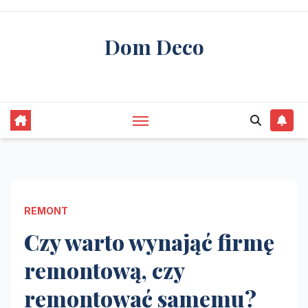
Skip
to
Dom Deco
content
stwórz swój wymarzony dom
REMONT
Czy warto wynająć firmę
remontową, czy
remontować samemu?