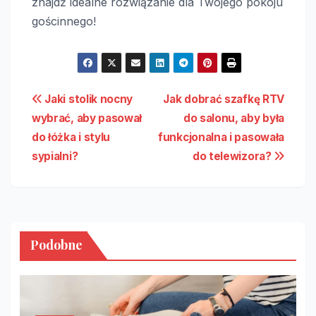
znajdź idealne rozwiązanie dla Twojego pokoju
gościnnego!
Nawigacja
Jaki stolik nocny
Jak dobrać szafkę RTV
wybrać, aby pasował
do salonu, aby była
wpisu
do łóżka i stylu
funkcjonalna i pasowała
sypialni?
do telewizora?
Podobne