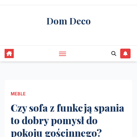
Skip
to
Dom Deco
content
stwórz swój wymarzony dom
MEBLE
Czy sofa z funkcją spania
to dobry pomysł do
pokoju gościnnego?