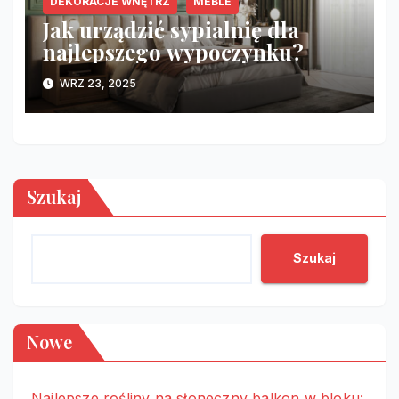
DEKORACJE WNĘTRZ
MEBLE
Jak urządzić sypialnię dla
najlepszego wypoczynku?
WRZ 23, 2025
Szukaj
Szukaj
Nowe
Najlepsze rośliny na słoneczny balkon w bloku: