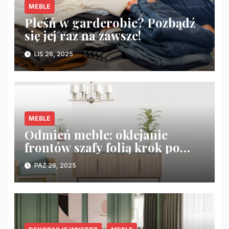
MEBLE
Pleśń w garderobie? Pozbądź
się jej raz na zawsze!
LIS 26, 2025
MEBLE
Odmień meble: oklejanie
frontów szafy folią krok po
kroku
PAŹ 26, 2025