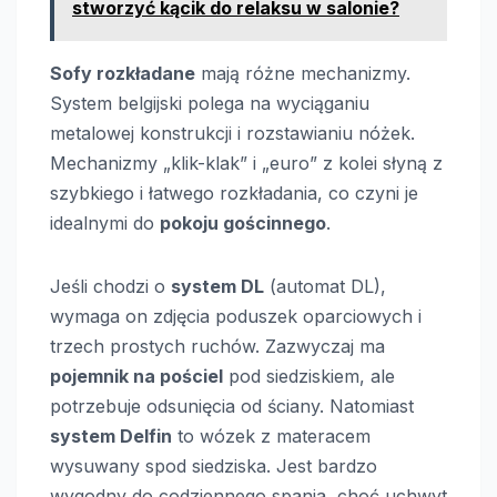
stworzyć kącik do relaksu w salonie?
Sofy rozkładane
mają różne mechanizmy.
System belgijski polega na wyciąganiu
metalowej konstrukcji i rozstawianiu nóżek.
Mechanizmy „klik-klak” i „euro” z kolei słyną z
szybkiego i łatwego rozkładania, co czyni je
idealnymi do
pokoju gościnnego
.
Jeśli chodzi o
system DL
(automat DL),
wymaga on zdjęcia poduszek oparciowych i
trzech prostych ruchów. Zazwyczaj ma
pojemnik na pościel
pod siedziskiem, ale
potrzebuje odsunięcia od ściany. Natomiast
system Delfin
to wózek z materacem
wysuwany spod siedziska. Jest bardzo
wygodny do codziennego spania, choć uchwyt