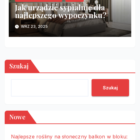
Jak urządzić sypialnię dla
najlepszego wypoczynku?
WRZ 23, 2025
Szukaj
Szukaj
Nowe
Najlepsze rośliny na słoneczny balkon w bloku: