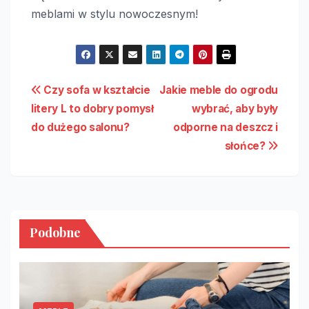
meblami w stylu nowoczesnym!
Nawigacja
Czy sofa w kształcie
Jakie meble do ogrodu
litery L to dobry pomysł
wybrać, aby były
wpisu
do dużego salonu?
odporne na deszcz i
słońce?
Podobne