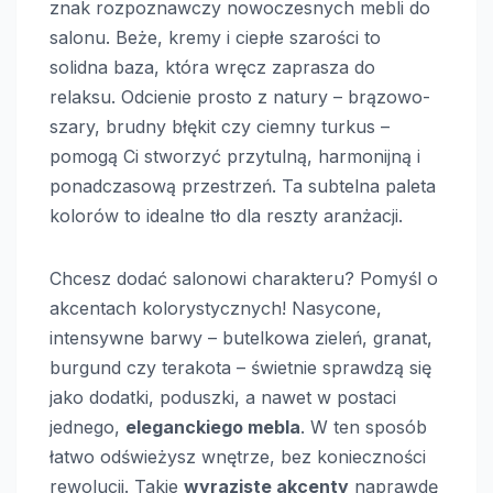
znak rozpoznawczy nowoczesnych mebli do
salonu. Beże, kremy i ciepłe szarości to
solidna baza, która wręcz zaprasza do
relaksu. Odcienie prosto z natury – brązowo-
szary, brudny błękit czy ciemny turkus –
pomogą Ci stworzyć przytulną, harmonijną i
ponadczasową przestrzeń. Ta subtelna paleta
kolorów to idealne tło dla reszty aranżacji.
Chcesz dodać salonowi charakteru? Pomyśl o
akcentach kolorystycznych! Nasycone,
intensywne barwy – butelkowa zieleń, granat,
burgund czy terakota – świetnie sprawdzą się
jako dodatki, poduszki, a nawet w postaci
jednego,
eleganckiego mebla
. W ten sposób
łatwo odświeżysz wnętrze, bez konieczności
rewolucji. Takie
wyraziste akcenty
naprawdę