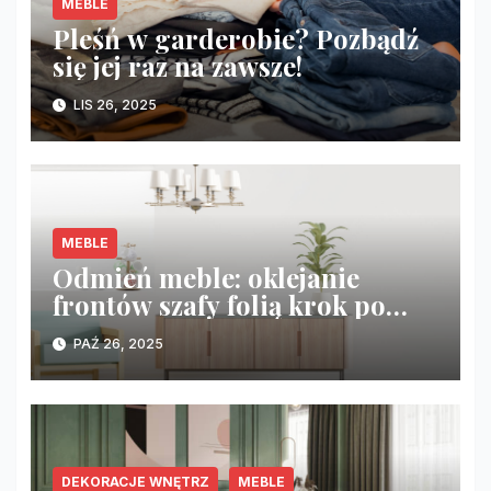
MEBLE
Pleśń w garderobie? Pozbądź
się jej raz na zawsze!
LIS 26, 2025
MEBLE
Odmień meble: oklejanie
frontów szafy folią krok po
kroku
PAŹ 26, 2025
DEKORACJE WNĘTRZ
MEBLE