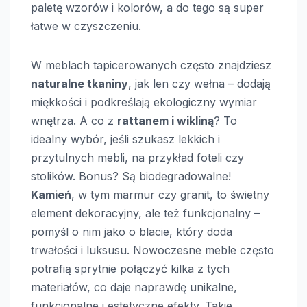
paletę wzorów i kolorów, a do tego są super
łatwe w czyszczeniu.
W meblach tapicerowanych często znajdziesz
naturalne tkaniny
, jak len czy wełna – dodają
miękkości i podkreślają ekologiczny wymiar
wnętrza. A co z
rattanem i wikliną
? To
idealny wybór, jeśli szukasz lekkich i
przytulnych mebli, na przykład foteli czy
stolików. Bonus? Są biodegradowalne!
Kamień
, w tym marmur czy granit, to świetny
element dekoracyjny, ale też funkcjonalny –
pomyśl o nim jako o blacie, który doda
trwałości i luksusu. Nowoczesne meble często
potrafią sprytnie połączyć kilka z tych
materiałów, co daje naprawdę unikalne,
funkcjonalne i estetyczne efekty. Takie