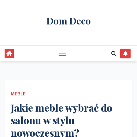
Skip
to
Dom Deco
content
stwórz swój wymarzony dom
MEBLE
Jakie meble wybrać do
salonu w stylu
nowoczesnym?