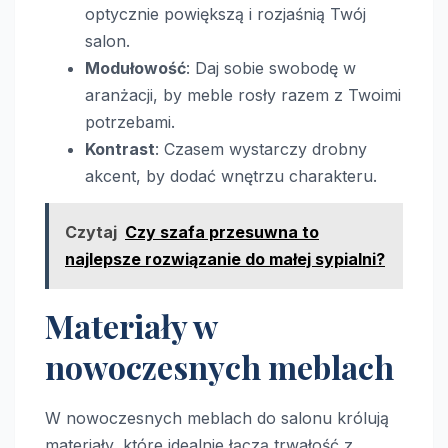
optycznie powiększą i rozjaśnią Twój
salon.
Modułowość
: Daj sobie swobodę w
aranżacji, by meble rosły razem z Twoimi
potrzebami.
Kontrast
: Czasem wystarczy drobny
akcent, by dodać wnętrzu charakteru.
Czytaj
Czy szafa przesuwna to
najlepsze rozwiązanie do małej sypialni?
Materiały w
nowoczesnych meblach
W nowoczesnych meblach do salonu królują
materiały, które idealnie łączą trwałość z