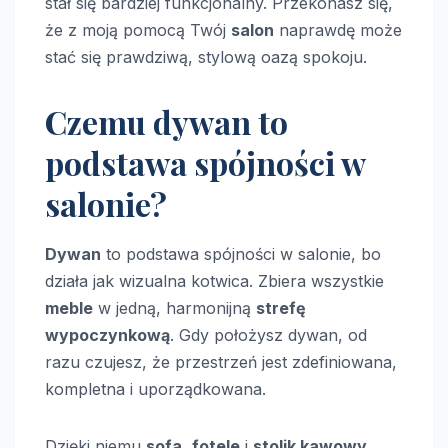
stał się bardziej funkcjonalny. Przekonasz się,
że z moją pomocą Twój
salon
naprawdę może
stać się prawdziwą, stylową oazą spokoju.
Czemu dywan to
podstawa spójności w
salonie?
Dywan
to podstawa spójności w salonie, bo
działa jak wizualna kotwica. Zbiera wszystkie
meble
w jedną, harmonijną
strefę
wypoczynkową
. Gdy położysz dywan, od
razu czujesz, że przestrzeń jest zdefiniowana,
kompletna i uporządkowana.
Dzięki niemu
sofa
,
fotele
i
stolik kawowy