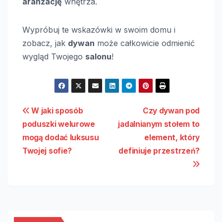
aranżację
wnętrza.
Wypróbuj te wskazówki w swoim domu i
zobacz, jak
dywan
może całkowicie odmienić
wygląd Twojego
salonu
!
Nawigacja
W jaki sposób
Czy dywan pod
poduszki welurowe
jadalnianym stołem to
wpisu
mogą dodać luksusu
element, który
Twojej sofie?
definiuje przestrzeń?