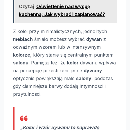
Czytaj
Oświetlenie nad wyspę
kuchenną: Jak wybrać i zaplanować?
Z kolei przy minimalistycznych, jednolitych
meblach
śmiało możesz wybrać
dywan
z
odważnym wzorem lub w intensywnym
kolorze
, który stanie się centralnym punktem
salonu
. Pamiętaj też, że
kolor
dywanu wpływa
na percepcję przestrzeni: jasne
dywany
optycznie powiększają małe
salony
, podczas
gdy ciemniejsze barwy dodają intymności i
przytulności.
„
Kolor
i wzór
dywanu
to naprawdę