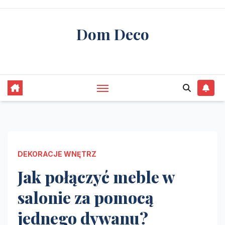
Skip
to
Dom Deco
content
stwórz swój wymarzony dom
DEKORACJE WNĘTRZ
Jak połączyć meble w
salonie za pomocą
jednego dywanu?