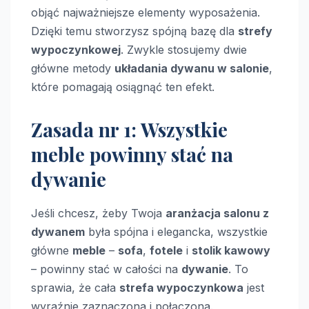
objąć najważniejsze elementy wyposażenia.
Dzięki temu stworzysz spójną bazę dla
strefy
wypoczynkowej
. Zwykle stosujemy dwie
główne metody
układania dywanu w salonie
,
które pomagają osiągnąć ten efekt.
Zasada nr 1: Wszystkie
meble powinny stać na
dywanie
Jeśli chcesz, żeby Twoja
aranżacja salonu z
dywanem
była spójna i elegancka, wszystkie
główne
meble
–
sofa
,
fotele
i
stolik kawowy
– powinny stać w całości na
dywanie
. To
sprawia, że cała
strefa wypoczynkowa
jest
wyraźnie zaznaczona i połączona.