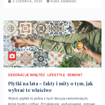
5 CZERWCA, 2026
KUBA ZIEMIŃŚKI
DEKORACJE WNĘTRZ
LIFESTYLE
REMONT
Płytki na lata – fakty i mity o tym, jak
wybrać te właściwe
Wybór płytek to jedna z tych decyzji remontowych,
które trudno cofnąć. Przyklejone, wyfugowane, gotowe