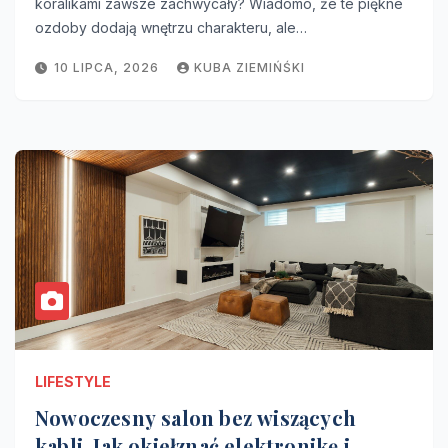
koralikami zawsze zachwycały? Wiadomo, że te piękne
ozdoby dodają wnętrzu charakteru, ale…
10 LIPCA, 2026
KUBA ZIEMIŃŚKI
LIFESTYLE
Nowoczesny salon bez wiszących
kabli. Jak okiełznać elektronikę i