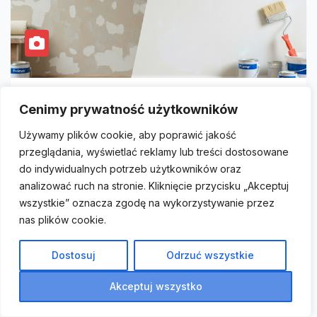
REMONT
Cenimy prywatność użytkowników
Czy gruntować ściany przed
Używamy plików cookie, aby poprawić jakość
malowaniem? Ekspert radzi!
przeglądania, wyświetlać reklamy lub treści dostosowane
do indywidualnych potrzeb użytkowników oraz
Czy naprawdę musisz gruntować ściany przed każdym
analizować ruch na stronie. Kliknięcie przycisku „Akceptuj
malowaniem? Wiele osób, w tym nawet profesjonaliści,
wszystkie” oznacza zgodę na wykorzystywanie przez
automatycznie chwyta za grunt, nie zastanawiając…
nas plików cookie.
4 MARCA, 2026
KUBA ZIEMIŃŚKI
Dostosuj
Odrzuć wszystkie
Akceptuj wszystko