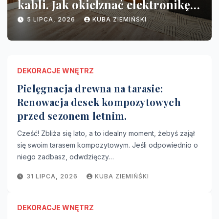
Renowacja desek
o
kompozytowych przed sezonem
z
31 LIPCA, 2026
KUBA ZIEMIŃŚKI
letnim.
DEKORACJE WNĘTRZ
Pielęgnacja drewna na tarasie:
Renowacja desek kompozytowych
przed sezonem letnim.
Cześć! Zbliża się lato, a to idealny moment, żebyś zajął
się swoim tarasem kompozytowym. Jeśli odpowiednio o
niego zadbasz, odwdzięczy…
31 LIPCA, 2026
KUBA ZIEMIŃŚKI
DEKORACJE WNĘTRZ